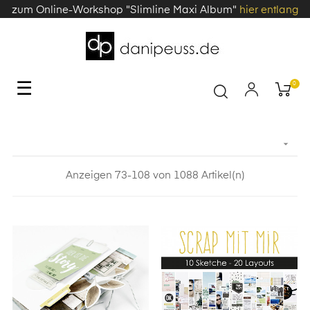
zum Online-Workshop "Slimline Maxi Album"
hier entlang
Toggle
☰
0
navigation

Anzeigen 73-108 von 1088 Artikel(n)