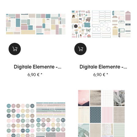
Digitale Elemente -
Digitale Elemente -
Journaling-Spots -
Motive+Labels+Tags -
Preis
Preis
6,90 €
*
6,90 €
*
Glückseligkeit
Glückseligkeit