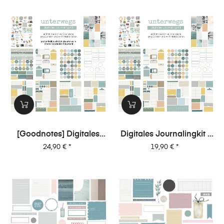
[Goodnotes] Digitales
Digitales Journalingkit -
Journalingkit -
Unterwegs
Preis
Preis
24,90 €
*
19,90 €
*
Unterwegs