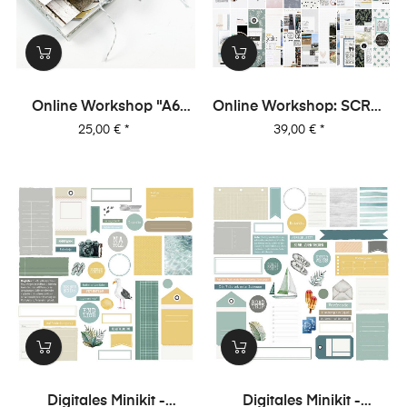
Online Workshop "A6
Online Workshop: SCRAP
Leporello Minialbum"
MIT MIR - 10 Sketche, 20
Preis
Preis
25,00 €
*
39,00 €
*
Layouts, Unendlich Viel
Inspiration!
Digitales Minikit -
Digitales Minikit -