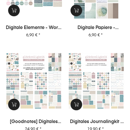
Digitale Elemente - Worte
Digitale Papiere -
- Glückseligkeit
Glückseligkeit
Preis
Preis
6,90 €
*
6,90 €
*
[Goodnotes] Digitales
Digitales Journalingkit -
Journalingkit -
Glückseligkeit
Preis
Preis
24,90 €
*
19,90 €
*