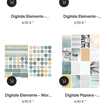
Digitale Elemente -
Digitale Elemente -
Journaling-Spots -
Motive+Labels+Tags -
Preis
Preis
6,90 €
*
6,90 €
*
Unterwegs
Unterwegs
Digitale Elemente - Worte
Digitale Papiere -
- Unterwegs
Unterwegs
Preis
Preis
6,90 €
*
6,90 €
*