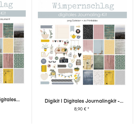
igitales
Digikit | Digitales Journalingkit -
rnschlag
Wimpernschlag
Preis
8,90 €
*