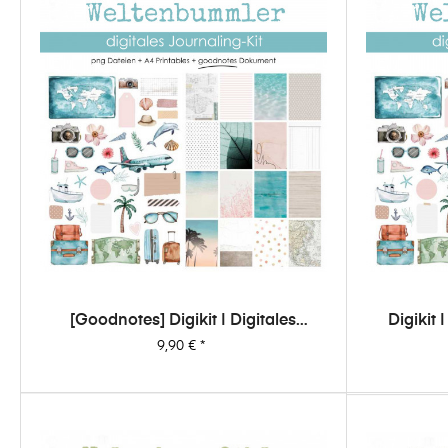
[Goodnotes] Digikit | Digitales
Digikit 
Journalingkit - Weltenbummler
Preis
9,90 €
*