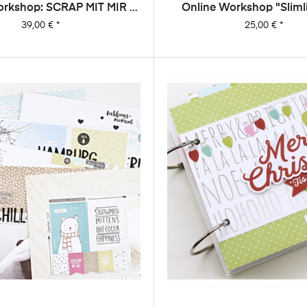
orkshop: SCRAP MIT MIR -
Online Workshop "Sliml
he, 20 Layouts, Unendlich
Album"
Preis
Preis
39,00 €
*
25,00 €
*
Viel Inspiration!