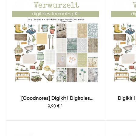
[Goodnotes] Digikit | Digitales
Digikit 
Journalingkit - Verwurzelt
Preis
9,90 €
*