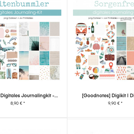
| Digitales Journalingkit -
[Goodnotes] Digikit | D
Weltenbummler
Journalingkit - Sorge
Preis
Preis
8,90 €
*
9,90 €
*