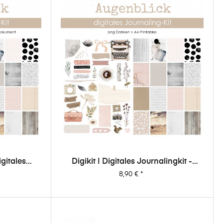
igitales
Digikit | Digitales Journalingkit -
nblick
Augenblick
Preis
8,90 €
*