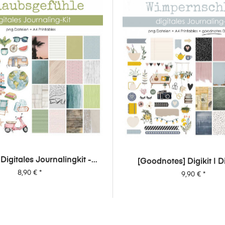
| Digitales Journalingkit -
[Goodnotes] Digikit | D
Urlaubsgefühle
Journalingkit - Wimpe
Preis
Preis
8,90 €
*
9,90 €
*