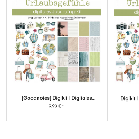
[Goodnotes] Digikit | Digitales
Digikit 
Journalingkit - Urlaubsgefühle
Preis
9,90 €
*