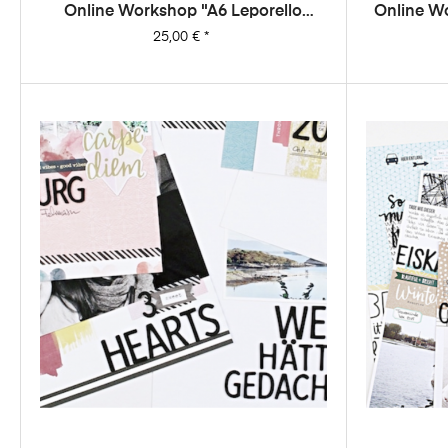
Online Workshop "A6 Leporello
Online W
Minialbum"
10 Sketc
Preis
25,00 €
*