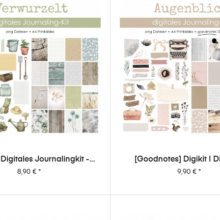
| Digitales Journalingkit -
[Goodnotes] Digikit | D
Verwurzelt
Journalingkit - Auge
Preis
Preis
8,90 €
*
9,90 €
*