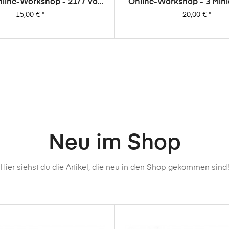
line-Workshop - 21/7 Vol.
Online-Workshop - 3 Min
youts Aus 7 Papieren (von
Dani
Preis
Preis
15,00 €
*
20,00 €
*
Dani)
Neu im Shop
Hier siehst du die Artikel, die neu in den Shop gekommen sind