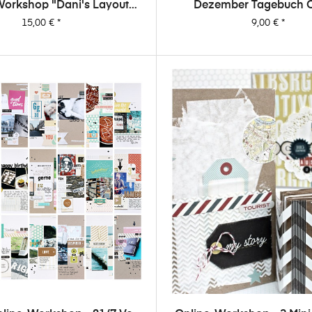
Workshop "Dani's Layout
Dezember Tagebuch O
Sixpack" Vol. 1
Workshop Von Da
Preis
Preis
15,00 €
*
9,00 €
*