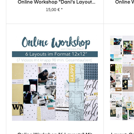
Online Workshop "Dani's Layout
Online 
Sixpack" Vol. 2
Preis
15,00 €
*