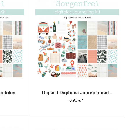
igitales
Digikit | Digitales Journalingkit -
nfrei
Sorgenfrei
Preis
8,90 €
*