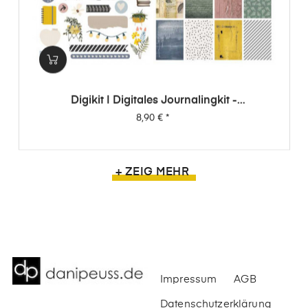
Digikit | Digitales Journalingkit -
Wimpernschlag
Preis
8,90 €
*
+ ZEIG MEHR
Impressum
AGB
Datenschutzerklärung