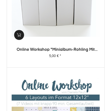
Online Workshop "Minialbum-Rohling Mit
Dani"
Preis
5,00 €
*