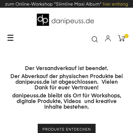
zum Online-Workshop "Slimline Maxi Album"
hier entlang
Toggle
☰
0
navigation
Der Versandverkauf ist beendet.
Der Abverkauf der physischen Produkte bei
danipeuss.de ist abgeschlossen. Vielen
Dank für euer Vertrauen!
danipeuss.de bleibt als Ort für Workshops,
digitale Produkte, Videos und kreative
Inhalte bestehen.
PRODUKTE ENTDECKEN