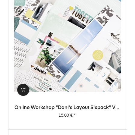
Online Workshop "Dani's Layout Sixpack" Vol.
3
Preis
15,00 €
*