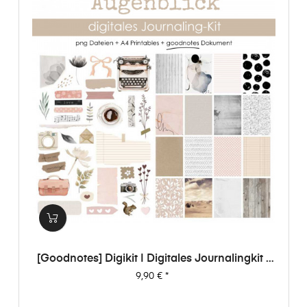
[Goodnotes] Digikit | Digitales Journalingkit -
Augenblick
Preis
9,90 €
*