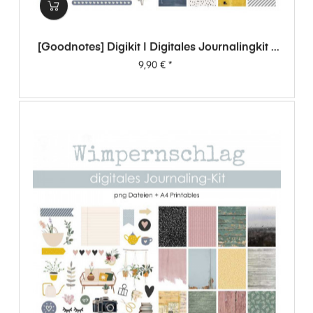
[Goodnotes] Digikit | Digitales Journalingkit -
Wimpernschlag
Preis
9,90 €
*