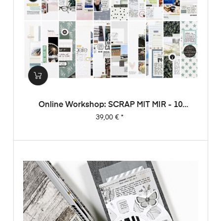
Online Workshop: SCRAP MIT MIR - 10
Sketche, 20 Layouts, Unendlich Viel
Preis
39,00 €
*
Inspiration!