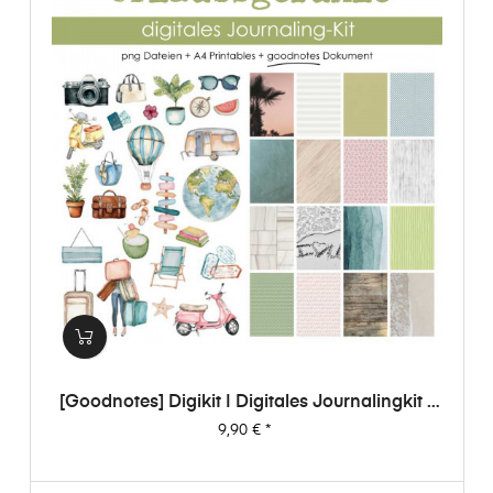
[Goodnotes] Digikit | Digitales Journalingkit -
Urlaubsgefühle
Preis
9,90 €
*