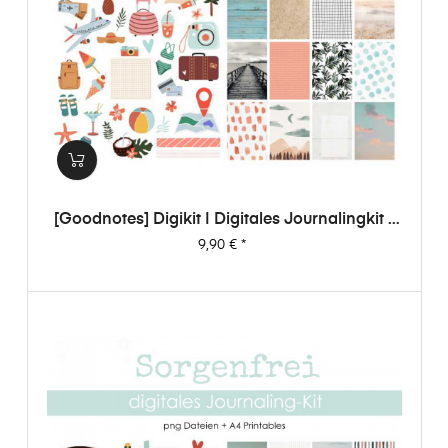
[Goodnotes] Digikit | Digitales Journalingkit -
Sorgenfrei
Preis
9,90 €
*