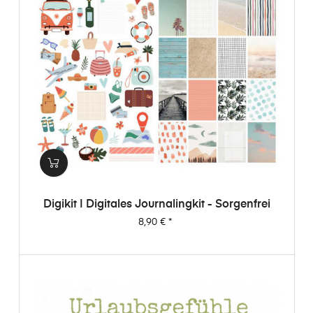
Digikit | Digitales Journalingkit - Sorgenfrei
Preis
8,90 €
*