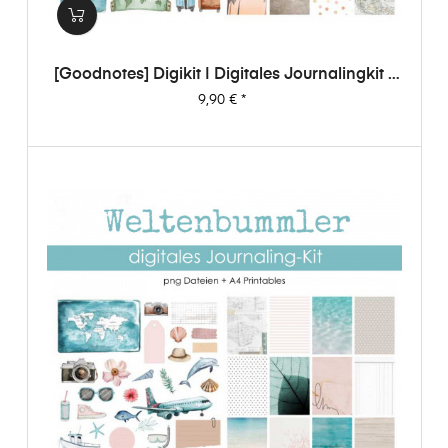
[Goodnotes] Digikit | Digitales Journalingkit -
Weltenbummler
Preis
9,90 €
*