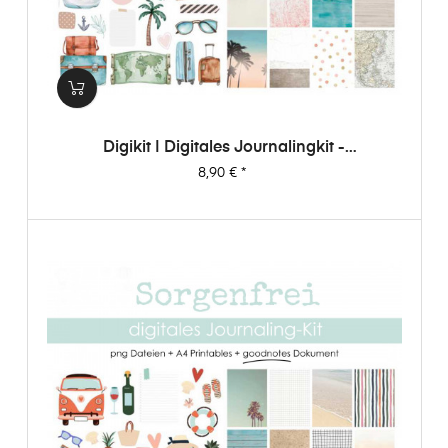
Digikit | Digitales Journalingkit -
Weltenbummler
Preis
8,90 €
*