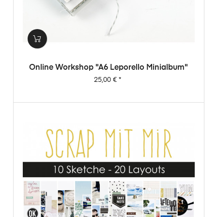
Online Workshop "A6 Leporello Minialbum"
Preis
25,00 €
*