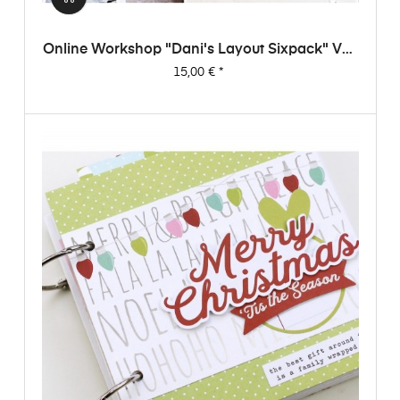
Online Workshop "Dani's Layout Sixpack" Vol.
1
Preis
15,00 €
*