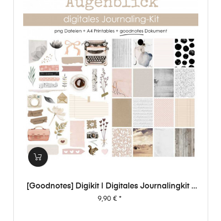
[Goodnotes] Digikit | Digitales Journalingkit -
Augenblick
Preis
9,90 €
*