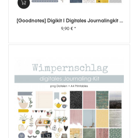
[Goodnotes] Digikit | Digitales Journalingkit -
Wimpernschlag
Preis
9,90 €
*