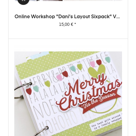
Online Workshop "Dani's Layout Sixpack" Vol.
1
Preis
15,00 €
*