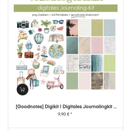
[Goodnotes] Digikit | Digitales Journalingkit -
Urlaubsgefühle
Preis
9,90 €
*