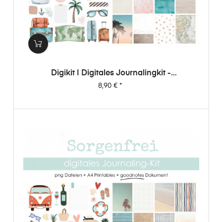
Digikit | Digitales Journalingkit -
Weltenbummler
Preis
8,90 €
*