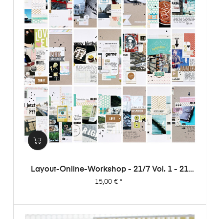
Layout-Online-Workshop - 21/7 Vol. 1 - 21
Layouts Aus 7 Papieren (von Dani)
Preis
15,00 €
*