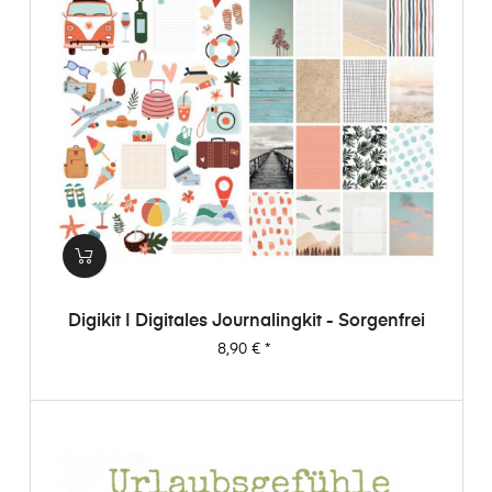
Digikit | Digitales Journalingkit - Sorgenfrei
Preis
8,90 €
*