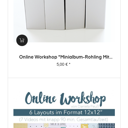
Online Workshop "Minialbum-Rohling Mit
Dani"
Preis
5,00 €
*