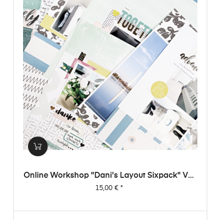
Online Workshop "Dani's Layout Sixpack" Vol.
3
Preis
15,00 €
*