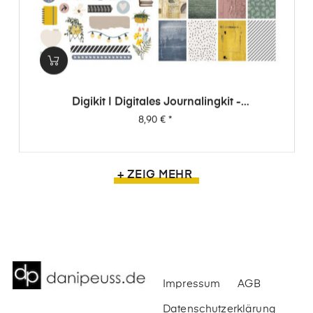
Digikit | Digitales Journalingkit -
Wimpernschlag
Preis
8,90 €
*
+ ZEIG MEHR
Impressum
AGB
Datenschutzerklärung