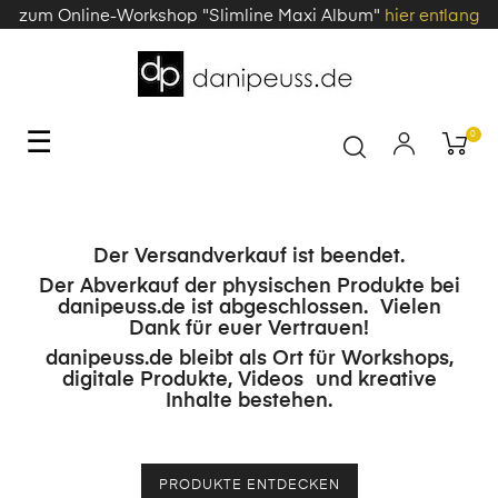
zum Online-Workshop "Slimline Maxi Album"
hier entlang
Toggle
☰
0
navigation
Der Versandverkauf ist beendet.
Der Abverkauf der physischen Produkte bei
danipeuss.de ist abgeschlossen. Vielen
Dank für euer Vertrauen!
danipeuss.de bleibt als Ort für Workshops,
digitale Produkte, Videos und kreative
Inhalte bestehen.
PRODUKTE ENTDECKEN