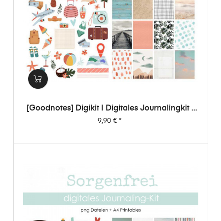
[Goodnotes] Digikit | Digitales Journalingkit -
Sorgenfrei
Preis
9,90 €
*