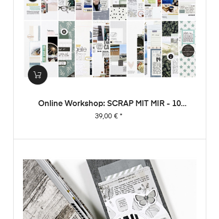
Online Workshop: SCRAP MIT MIR - 10
Sketche, 20 Layouts, Unendlich Viel
Preis
39,00 €
*
Inspiration!