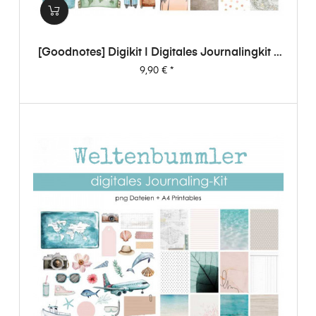
[Goodnotes] Digikit | Digitales Journalingkit -
Weltenbummler
Preis
9,90 €
*