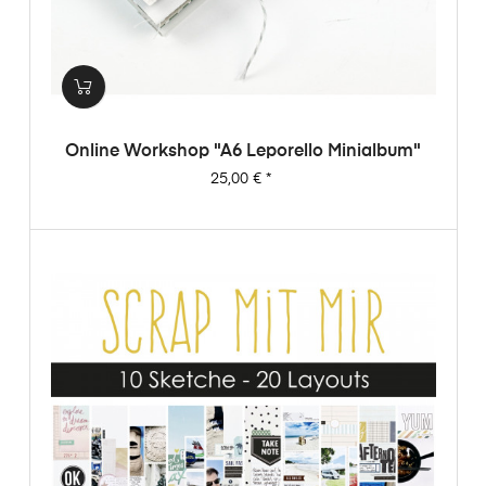
Online Workshop "A6 Leporello Minialbum"
Preis
25,00 €
*