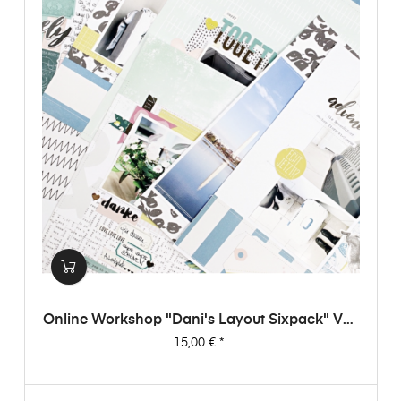
Online Workshop "Dani's Layout Sixpack" Vol.
3
Preis
15,00 €
*