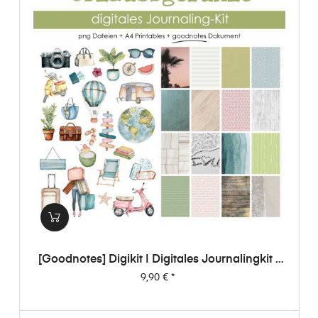
[Goodnotes] Digikit | Digitales Journalingkit -
Urlaubsgefühle
Preis
9,90 €
*