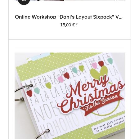
Online Workshop "Dani's Layout Sixpack" Vol.
1
Preis
15,00 €
*