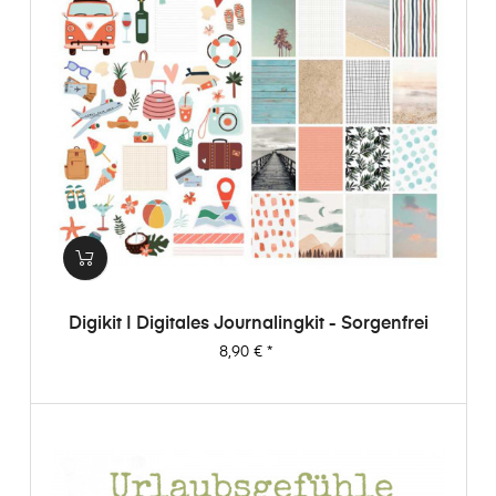
Digikit | Digitales Journalingkit - Sorgenfrei
Preis
8,90 €
*