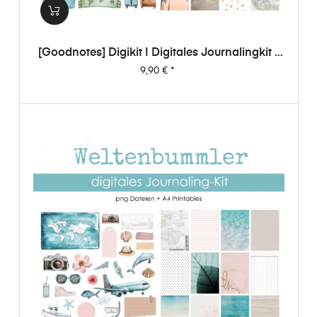
[Goodnotes] Digikit | Digitales Journalingkit -
Weltenbummler
Preis
9,90 €
*