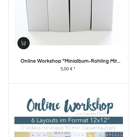
Online Workshop "Minialbum-Rohling Mit
Dani"
Preis
5,00 €
*