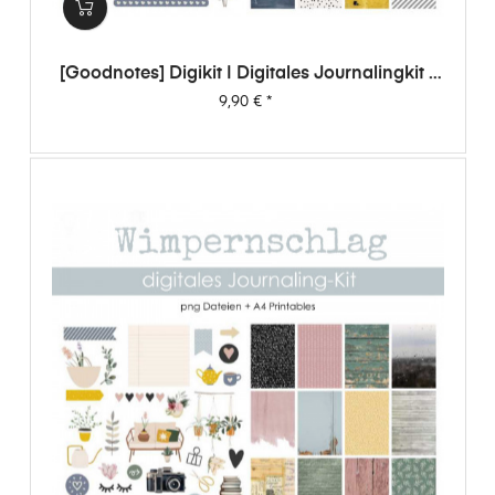
[Goodnotes] Digikit | Digitales Journalingkit -
Wimpernschlag
Preis
9,90 €
*