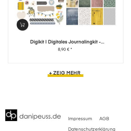
Digikit | Digitales Journalingkit -
Wimpernschlag
Preis
8,90 €
*
+ ZEIG MEHR
Impressum
AGB
Datenschutzerklärung