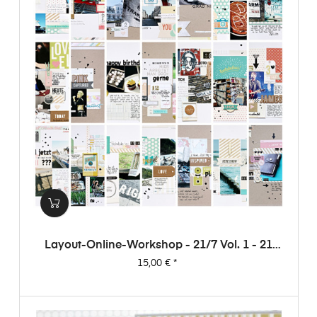
Layout-Online-Workshop - 21/7 Vol. 1 - 21
Layouts Aus 7 Papieren (von Dani)
Preis
15,00 €
*