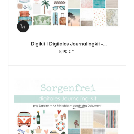
Digikit | Digitales Journalingkit -
Weltenbummler
Preis
8,90 €
*