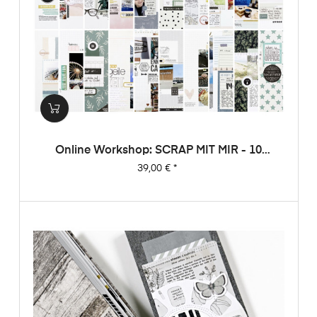
Online Workshop: SCRAP MIT MIR - 10
Sketche, 20 Layouts, Unendlich Viel
Preis
39,00 €
*
Inspiration!