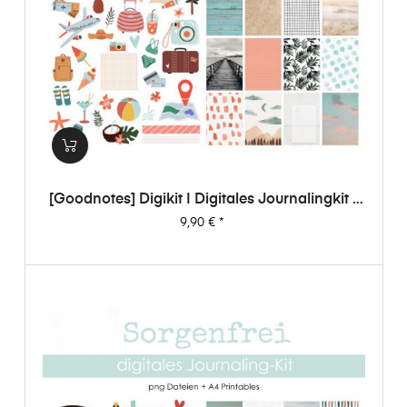
[Goodnotes] Digikit | Digitales Journalingkit -
Sorgenfrei
Preis
9,90 €
*