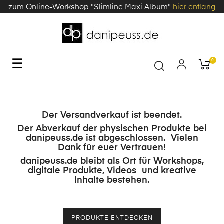
zum Online-Workshop "Slimline Maxi Album"
hier entlang
Toggle
☰
0
navigation
Der Versandverkauf ist beendet.
Der Abverkauf der physischen Produkte bei
danipeuss.de ist abgeschlossen. Vielen
Dank für euer Vertrauen!
danipeuss.de bleibt als Ort für Workshops,
digitale Produkte, Videos und kreative
Inhalte bestehen.
PRODUKTE ENTDECKEN