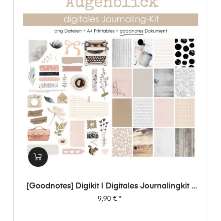
[Goodnotes] Digikit | Digitales Journalingkit -
Augenblick
Preis
9,90 €
*