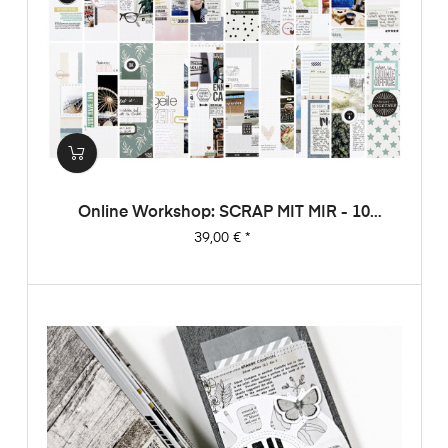
Online Workshop: SCRAP MIT MIR - 10
Sketche, 20 Layouts, Unendlich Viel
Preis
39,00 €
*
Inspiration!