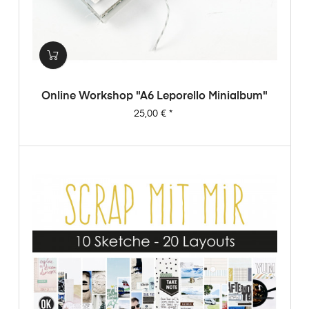
Online Workshop "A6 Leporello Minialbum"
Preis
25,00 €
*