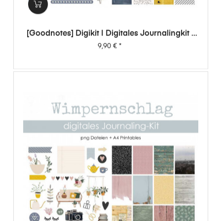
[Goodnotes] Digikit | Digitales Journalingkit -
Wimpernschlag
Preis
9,90 €
*