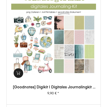
[Goodnotes] Digikit | Digitales Journalingkit -
Urlaubsgefühle
Preis
9,90 €
*