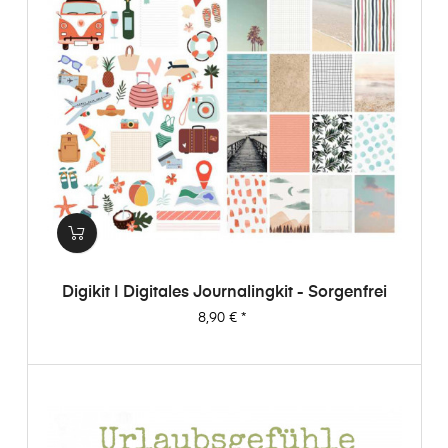
Digikit | Digitales Journalingkit - Sorgenfrei
Preis
8,90 €
*