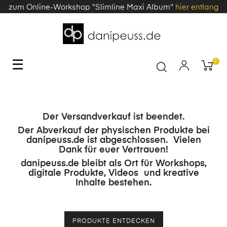
zum Online-Workshop "Slimline Maxi Album"
hier entlang
Toggle
☰
0
navigation
Der Versandverkauf ist beendet.
Der Abverkauf der physischen Produkte bei
danipeuss.de ist abgeschlossen. Vielen
Dank für euer Vertrauen!
danipeuss.de bleibt als Ort für Workshops,
digitale Produkte, Videos und kreative
Inhalte bestehen.
PRODUKTE ENTDECKEN