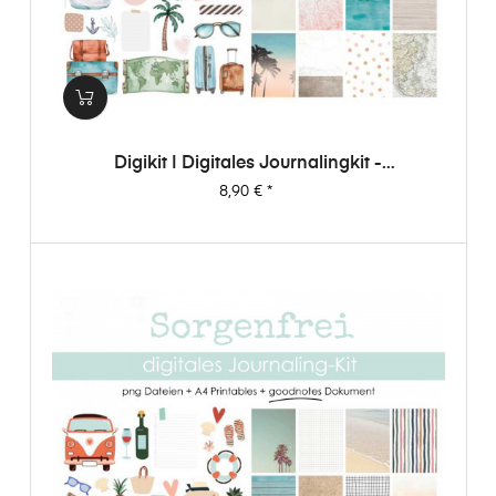
Digikit | Digitales Journalingkit -
Weltenbummler
Preis
8,90 €
*