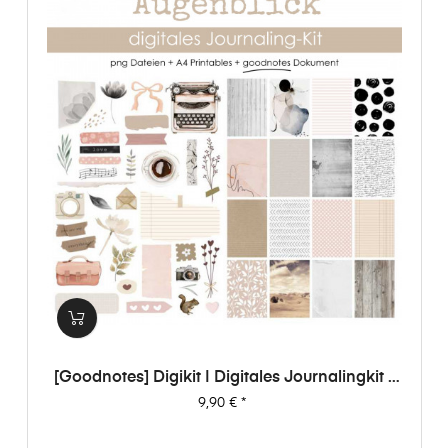
[Goodnotes] Digikit | Digitales Journalingkit -
Augenblick
Preis
9,90 €
*