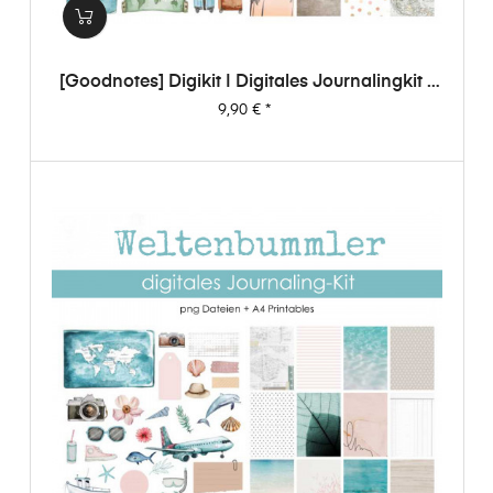
[Goodnotes] Digikit | Digitales Journalingkit -
Weltenbummler
Preis
9,90 €
*