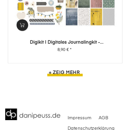
Digikit | Digitales Journalingkit -
Wimpernschlag
Preis
8,90 €
*
+ ZEIG MEHR
Impressum
AGB
Datenschutzerklärung