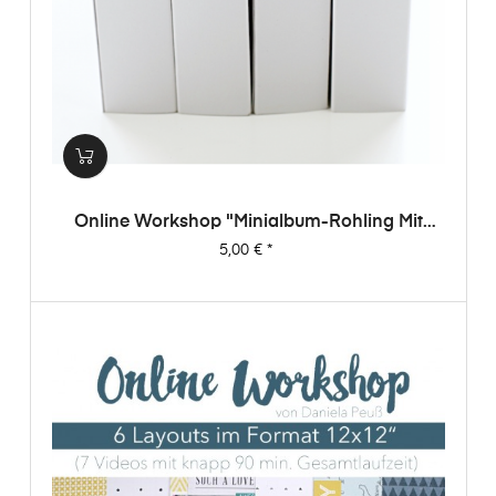
Online Workshop "Minialbum-Rohling Mit
Dani"
Preis
5,00 €
*