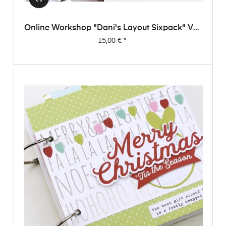
Online Workshop "Dani's Layout Sixpack" Vol.
1
Preis
15,00 €
*