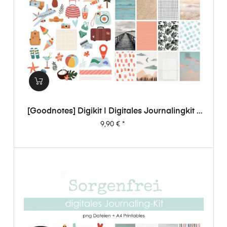
[Goodnotes] Digikit | Digitales Journalingkit -
Sorgenfrei
Preis
9,90 €
*