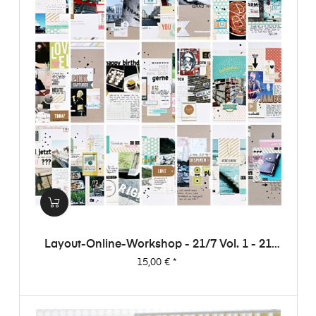
Layout-Online-Workshop - 21/7 Vol. 1 - 21
Layouts Aus 7 Papieren (von Dani)
Preis
15,00 €
*