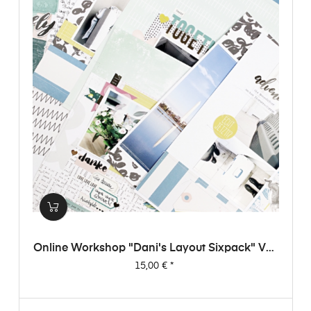
Online Workshop "Dani's Layout Sixpack" Vol.
3
Preis
15,00 €
*