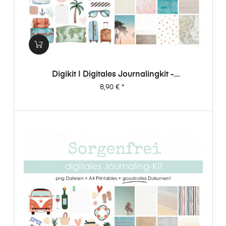
Digikit | Digitales Journalingkit -
Weltenbummler
Preis
8,90 €
*