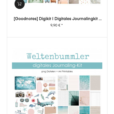
[Goodnotes] Digikit | Digitales Journalingkit -
Weltenbummler
Preis
9,90 €
*