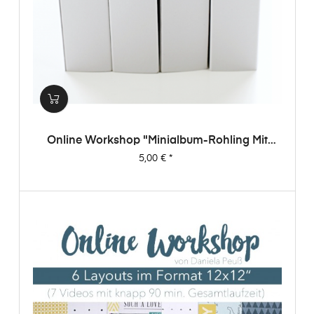
Online Workshop "Minialbum-Rohling Mit
Dani"
Preis
5,00 €
*