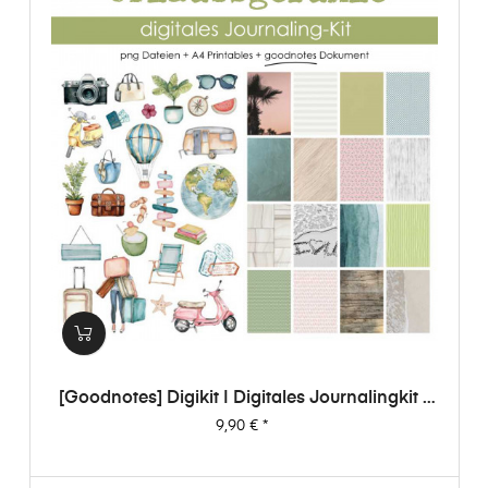
[Goodnotes] Digikit | Digitales Journalingkit -
Urlaubsgefühle
Preis
9,90 €
*