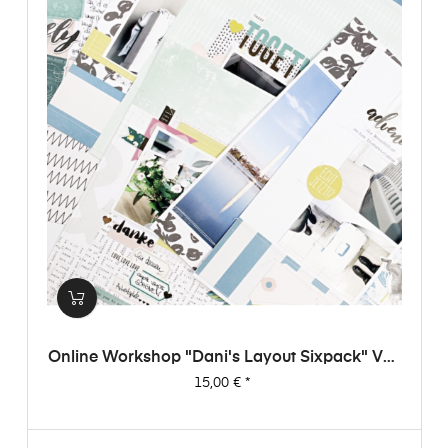
Online Workshop "Dani's Layout Sixpack" Vol.
3
Preis
15,00 €
*