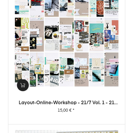
Layout-Online-Workshop - 21/7 Vol. 1 - 21
Layouts Aus 7 Papieren (von Dani)
Preis
15,00 €
*