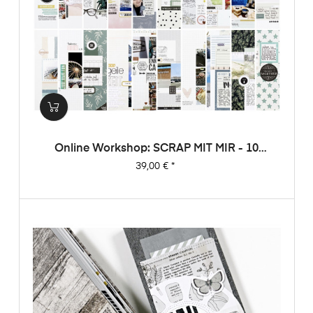
Online Workshop: SCRAP MIT MIR - 10
Sketche, 20 Layouts, Unendlich Viel
Preis
39,00 €
*
Inspiration!