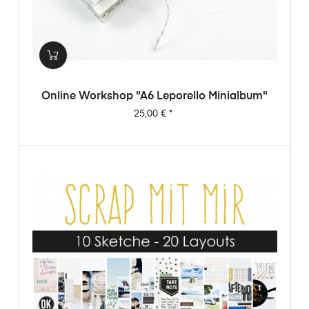
Online Workshop "A6 Leporello Minialbum"
Preis
25,00 €
*