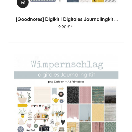
[Goodnotes] Digikit | Digitales Journalingkit -
Wimpernschlag
Preis
9,90 €
*