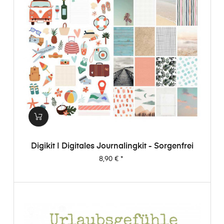
Digikit | Digitales Journalingkit - Sorgenfrei
Preis
8,90 €
*