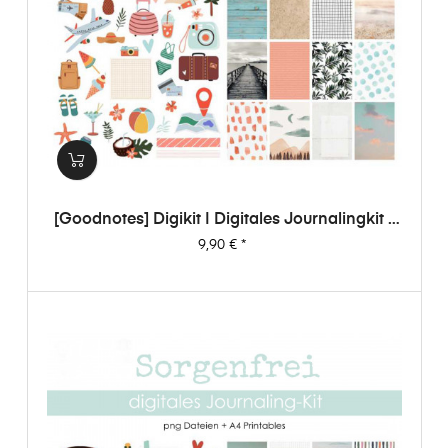
[Goodnotes] Digikit | Digitales Journalingkit -
Sorgenfrei
Preis
9,90 €
*