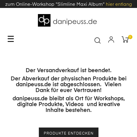
zum Online-Workshop "Slimline Maxi Album"
hier entlang
Toggle
☰
0
navigation
Der Versandverkauf ist beendet.
Der Abverkauf der physischen Produkte bei
danipeuss.de ist abgeschlossen. Vielen
Dank für euer Vertrauen!
danipeuss.de bleibt als Ort für Workshops,
digitale Produkte, Videos und kreative
Inhalte bestehen.
PRODUKTE ENTDECKEN