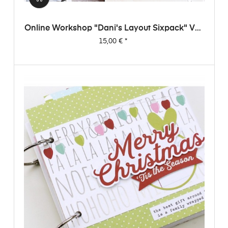
Online Workshop "Dani's Layout Sixpack" Vol.
1
Preis
15,00 €
*