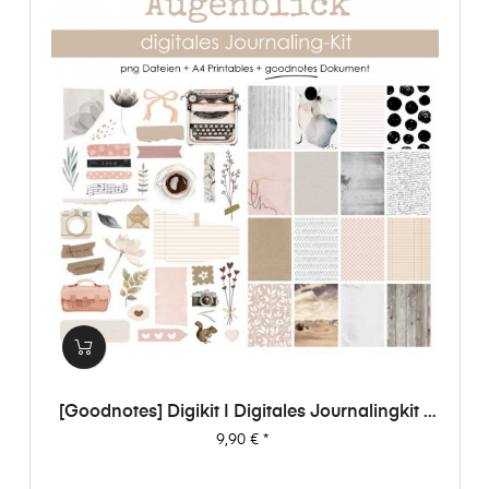
[Goodnotes] Digikit | Digitales Journalingkit -
Augenblick
Preis
9,90 €
*