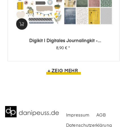
Digikit | Digitales Journalingkit -
Wimpernschlag
Preis
8,90 €
*
+ ZEIG MEHR
Impressum
AGB
Datenschutzerklärung