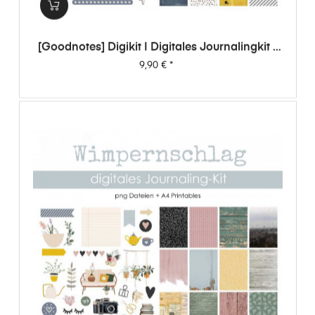
[Goodnotes] Digikit | Digitales Journalingkit -
Wimpernschlag
Preis
9,90 €
*