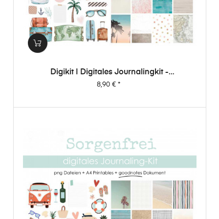
Digikit | Digitales Journalingkit -
Weltenbummler
Preis
8,90 €
*