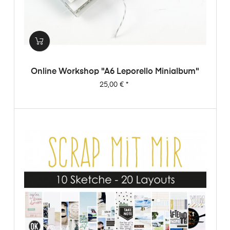
Online Workshop "A6 Leporello Minialbum"
Preis
25,00 €
*