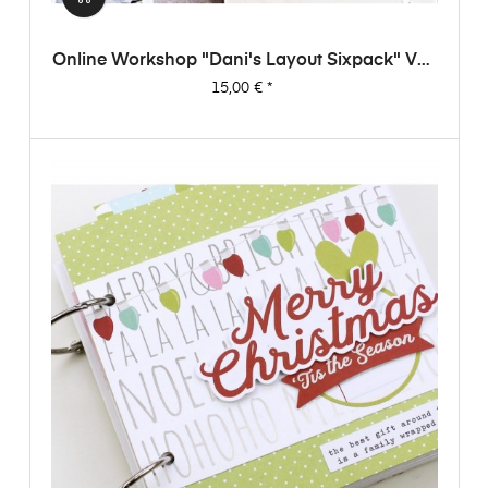
Online Workshop "Dani's Layout Sixpack" Vol.
1
Preis
15,00 €
*