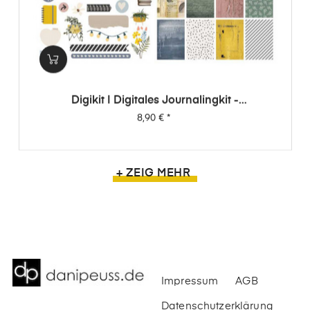
Digikit | Digitales Journalingkit -
Wimpernschlag
Preis
8,90 €
*
+ ZEIG MEHR
Impressum
AGB
Datenschutzerklärung