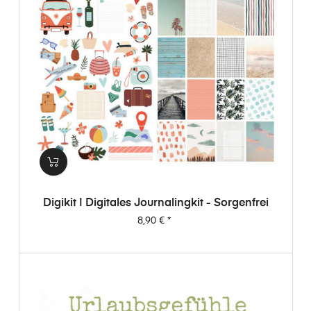
Digikit | Digitales Journalingkit - Sorgenfrei
Preis
8,90 €
*