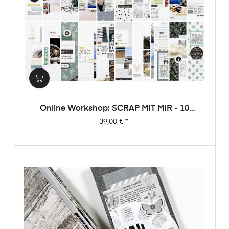
Online Workshop: SCRAP MIT MIR - 10
Sketche, 20 Layouts, Unendlich Viel
Preis
39,00 €
*
Inspiration!