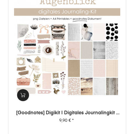
[Goodnotes] Digikit | Digitales Journalingkit -
Augenblick
Preis
9,90 €
*