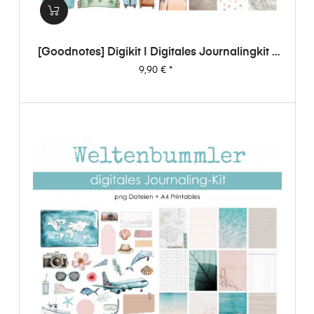
[Goodnotes] Digikit | Digitales Journalingkit -
Weltenbummler
Preis
9,90 €
*