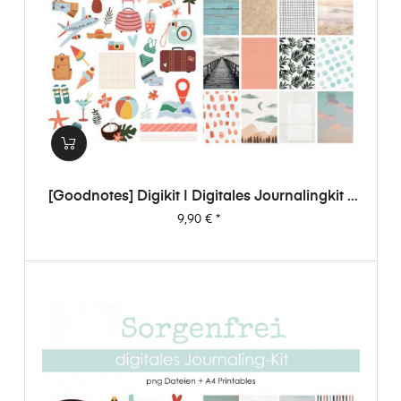
[Goodnotes] Digikit | Digitales Journalingkit -
Sorgenfrei
Preis
9,90 €
*