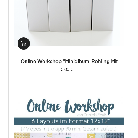
Online Workshop "Minialbum-Rohling Mit
Dani"
Preis
5,00 €
*