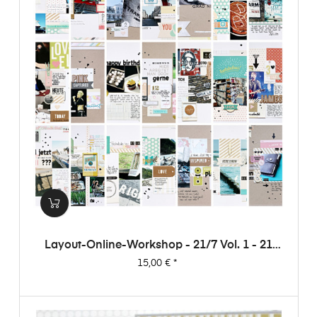
Layout-Online-Workshop - 21/7 Vol. 1 - 21
Layouts Aus 7 Papieren (von Dani)
Preis
15,00 €
*