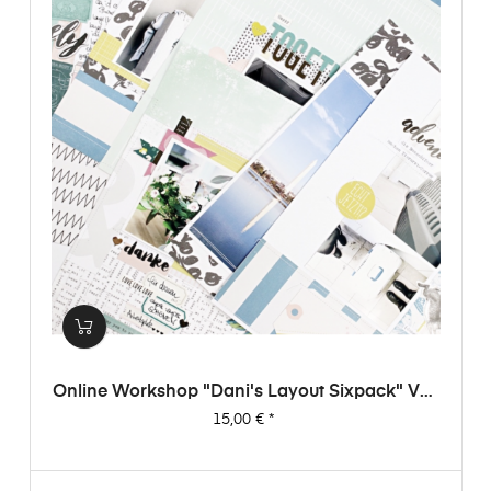
Online Workshop "Dani's Layout Sixpack" Vol.
3
Preis
15,00 €
*