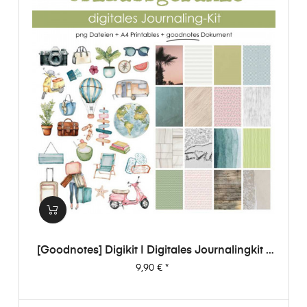
[Goodnotes] Digikit | Digitales Journalingkit -
Urlaubsgefühle
Preis
9,90 €
*