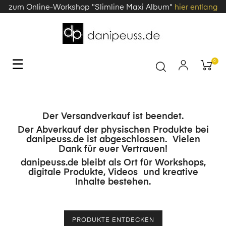
zum Online-Workshop "Slimline Maxi Album"
hier entlang
Toggle
☰
0
navigation
Der Versandverkauf ist beendet.
Der Abverkauf der physischen Produkte bei
danipeuss.de ist abgeschlossen. Vielen
Dank für euer Vertrauen!
danipeuss.de bleibt als Ort für Workshops,
digitale Produkte, Videos und kreative
Inhalte bestehen.
PRODUKTE ENTDECKEN