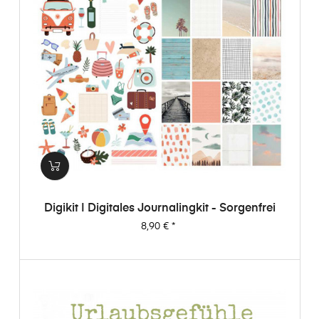
Digikit | Digitales Journalingkit - Sorgenfrei
Preis
8,90 €
*