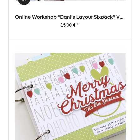
Online Workshop "Dani's Layout Sixpack" Vol.
1
Preis
15,00 €
*