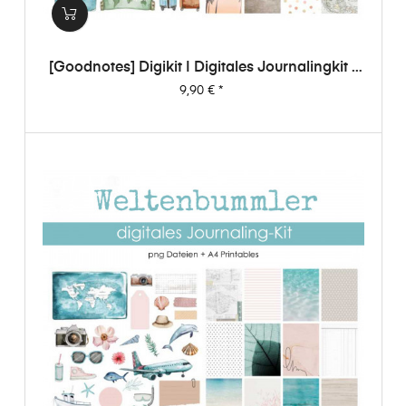
[Goodnotes] Digikit | Digitales Journalingkit -
Weltenbummler
Preis
9,90 €
*