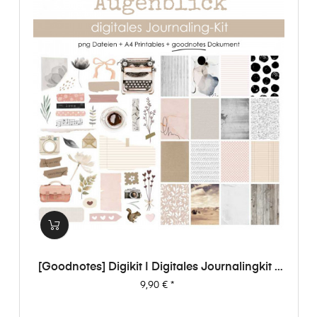
[Goodnotes] Digikit | Digitales Journalingkit -
Augenblick
Preis
9,90 €
*