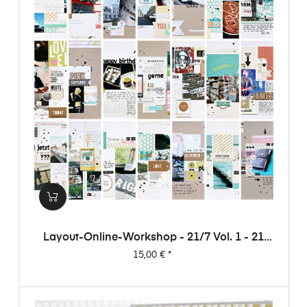
Layout-Online-Workshop - 21/7 Vol. 1 - 21
Layouts Aus 7 Papieren (von Dani)
Preis
15,00 €
*