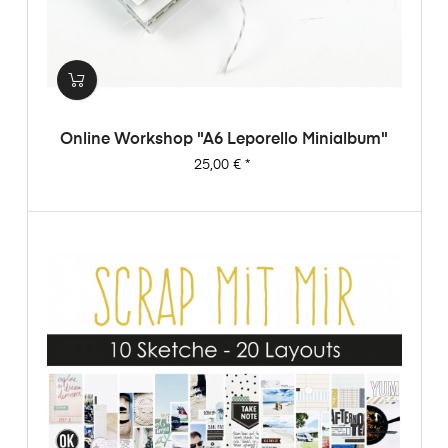
Online Workshop "A6 Leporello Minialbum"
Preis
25,00 €
*