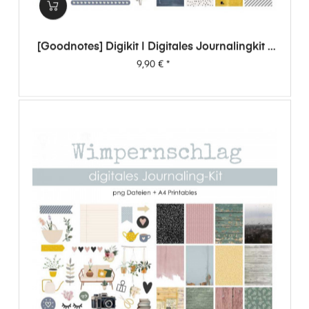
[Goodnotes] Digikit | Digitales Journalingkit -
Wimpernschlag
Preis
9,90 €
*