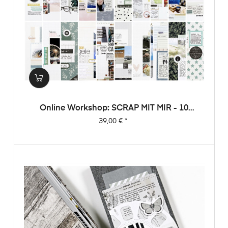
Online Workshop: SCRAP MIT MIR - 10
Sketche, 20 Layouts, Unendlich Viel
Preis
39,00 €
*
Inspiration!