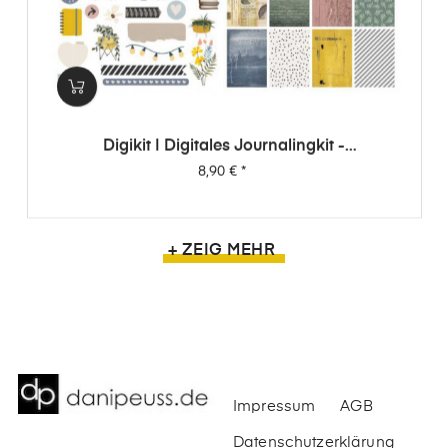
Digikit | Digitales Journalingkit -
Wimpernschlag
Preis
8,90 €
*
+ ZEIG MEHR
Impressum
AGB
Datenschutzerklärung