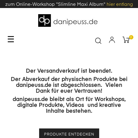
zum Online-Workshop "Slimline Maxi Album"
hier entlang
Toggle
☰
0
navigation
Der Versandverkauf ist beendet.
Der Abverkauf der physischen Produkte bei
danipeuss.de ist abgeschlossen. Vielen
Dank für euer Vertrauen!
danipeuss.de bleibt als Ort für Workshops,
digitale Produkte, Videos und kreative
Inhalte bestehen.
PRODUKTE ENTDECKEN