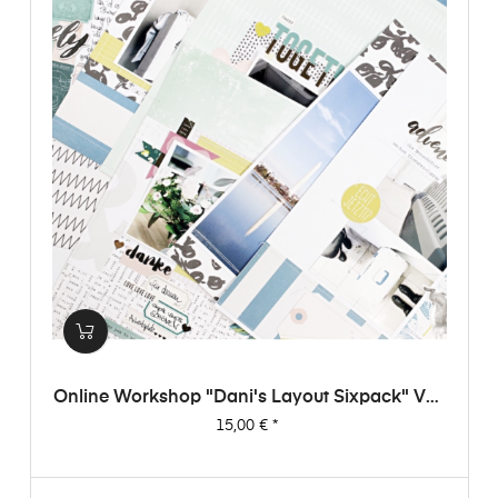
Online Workshop "Dani's Layout Sixpack" Vol.
3
Preis
15,00 €
*