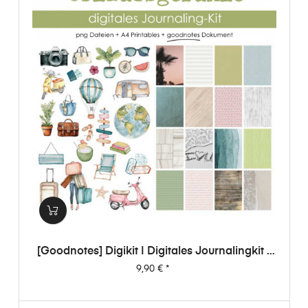
[Goodnotes] Digikit | Digitales Journalingkit -
Urlaubsgefühle
Preis
9,90 €
*