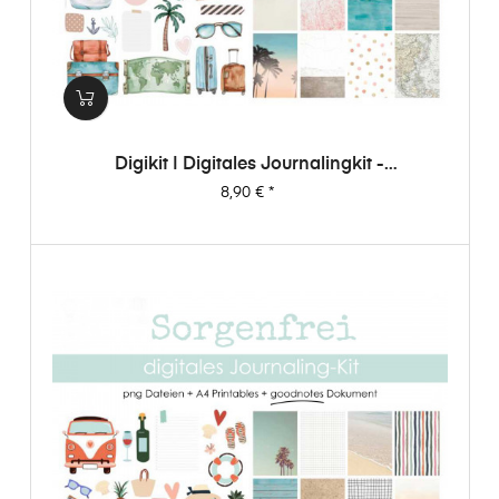
Digikit | Digitales Journalingkit -
Weltenbummler
Preis
8,90 €
*