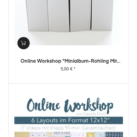
Online Workshop "Minialbum-Rohling Mit
Dani"
Preis
5,00 €
*