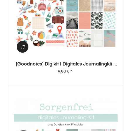
[Goodnotes] Digikit | Digitales Journalingkit -
Sorgenfrei
Preis
9,90 €
*