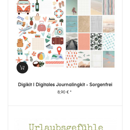
Digikit | Digitales Journalingkit - Sorgenfrei
Preis
8,90 €
*