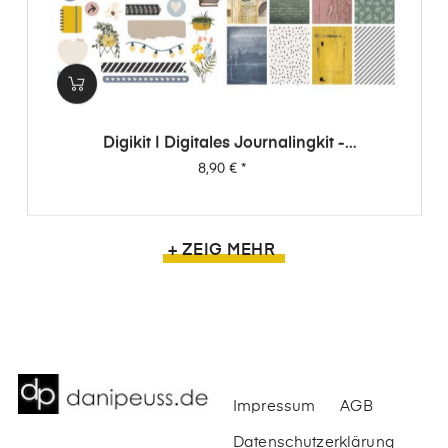
Digikit | Digitales Journalingkit -
Wimpernschlag
Preis
8,90 €
*
+ ZEIG MEHR
Impressum
AGB
Datenschutzerklärung