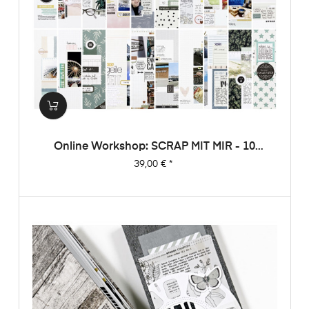
Online Workshop: SCRAP MIT MIR - 10
Sketche, 20 Layouts, Unendlich Viel
Preis
39,00 €
*
Inspiration!