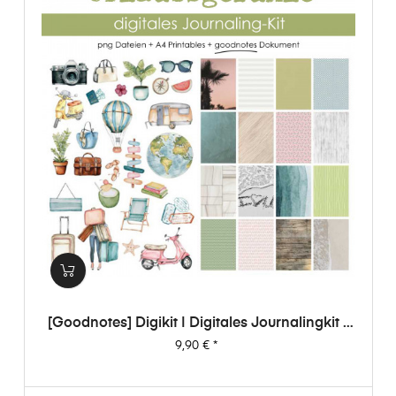
[Goodnotes] Digikit | Digitales Journalingkit -
Urlaubsgefühle
Preis
9,90 €
*