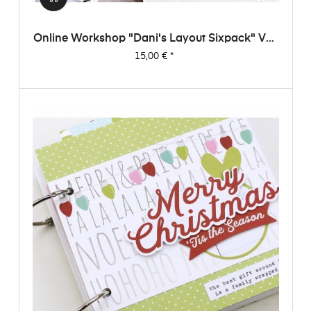
Online Workshop "Dani's Layout Sixpack" Vol.
1
Preis
15,00 €
*