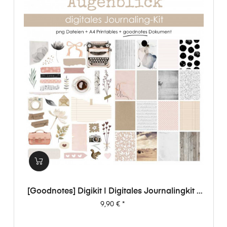
[Goodnotes] Digikit | Digitales Journalingkit -
Augenblick
Preis
9,90 €
*