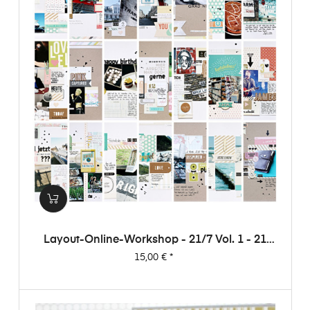
Layout-Online-Workshop - 21/7 Vol. 1 - 21
Layouts Aus 7 Papieren (von Dani)
Preis
15,00 €
*