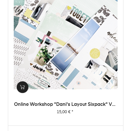
Online Workshop "Dani's Layout Sixpack" Vol.
3
Preis
15,00 €
*