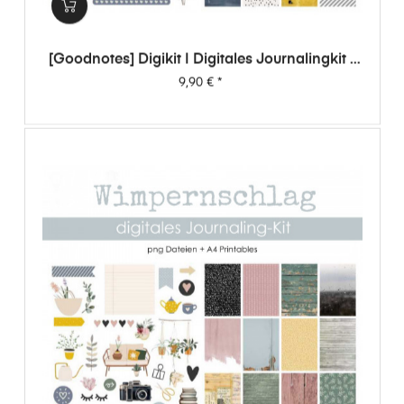
[Goodnotes] Digikit | Digitales Journalingkit -
Wimpernschlag
Preis
9,90 €
*