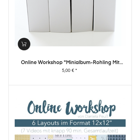
Online Workshop "Minialbum-Rohling Mit
Dani"
Preis
5,00 €
*