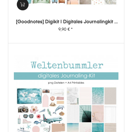
[Goodnotes] Digikit | Digitales Journalingkit -
Weltenbummler
Preis
9,90 €
*