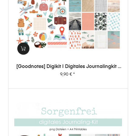
[Goodnotes] Digikit | Digitales Journalingkit -
Sorgenfrei
Preis
9,90 €
*