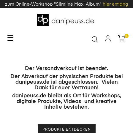
zum Online-Workshop "Slimline Maxi Album"
hier entlang
Toggle
☰
0
navigation
Der Versandverkauf ist beendet.
Der Abverkauf der physischen Produkte bei
danipeuss.de ist abgeschlossen. Vielen
Dank für euer Vertrauen!
danipeuss.de bleibt als Ort für Workshops,
digitale Produkte, Videos und kreative
Inhalte bestehen.
PRODUKTE ENTDECKEN