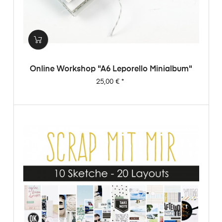
Online Workshop "A6 Leporello Minialbum"
Preis
25,00 €
*