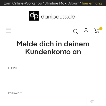
zum Online-Workshop "Slimline Maxi Album"
hier entlang
Toggle
☰
0
navigation
Melde dich in deinem
Kundenkonto an
E-Mail
Passwort