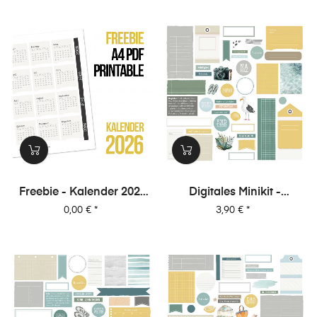
Freebie - Kalender 2026
Digitales Minikit -
(Printable + Digitale
Unterwegs (Kit 06)
Preis
Preis
0,00 €
*
3,90 €
*
Stempel/Elemente)