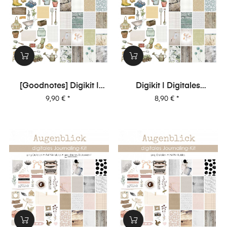
[Goodnotes] Digikit |
Digikit | Digitales
Digitales Journalingkit -
Journalingkit - Verwurzelt
Preis
Preis
9,90 €
*
8,90 €
*
Verwurzelt