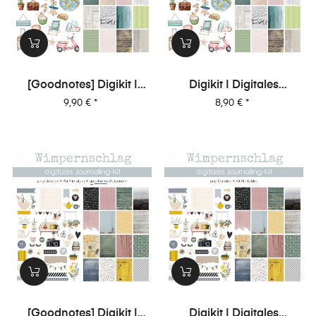
[Goodnotes] Digikit |
Digikit | Digitales
Digitales Journalingkit -
Journalingkit -
Preis
Preis
9,90 €
*
8,90 €
*
Urlaubsgefühle
Urlaubsgefühle
[Goodnotes] Digikit |
Digikit | Digitales