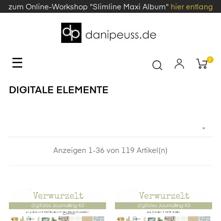
zum Online-Workshop "Slimline Maxi Album"
hier entlang
Toggle
☰
0
navigation
DIGITALE ELEMENTE

Anzeigen 1-36 von 119 Artikel(n)