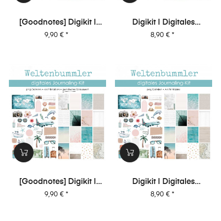
[Goodnotes] Digikit |
Digikit | Digitales
Digitales Journalingkit -
Journalingkit -
Preis
Preis
9,90 €
*
8,90 €
*
Augenblick
Augenblick
[Goodnotes] Digikit |
Digikit | Digitales
Digitales Journalingkit -
Journalingkit -
Preis
Preis
9,90 €
*
8,90 €
*
Weltenbummler
Weltenbummler