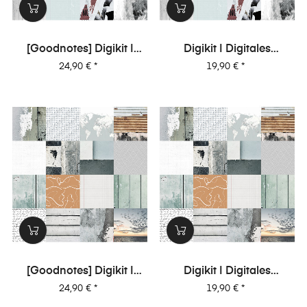
[Goodnotes] Digikit |
Digikit | Digitales
Digitales Journalingkit -
Journalingkit -
Preis
Preis
24,90 €
*
19,90 €
*
Unvergesslich
Unvergesslich
[Goodnotes] Digikit |
Digikit | Digitales
Digitales Journalingkit -
Journalingkit - Weitblick
Preis
Preis
24,90 €
*
19,90 €
*
Weitblick