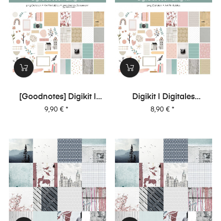
[Goodnotes] Digikit |
Digikit | Digitales
Digitales Journalingkit -
Journalingkit -
Preis
Preis
9,90 €
*
8,90 €
*
Alltagszauber
Alltagszauber