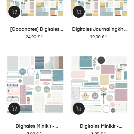
[Goodnotes] Digitales
Digitales Journalingkit -
Journalingkit -
Unterwegs
Preis
Preis
24,90 €
*
19,90 €
*
Unterwegs
Digitales Minikit -
Digitales Minikit -
Glückseligkeit (Kit 06)
Glückseligkeit (Kit 05)
Preis
Preis
3,90 €
*
3,90 €
*