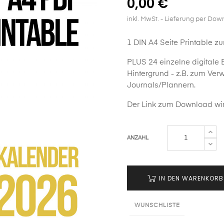
0,00 €
inkl. MwSt.
- Lieferung per Dow
1 DIN A4 Seite Printable 
PLUS 24 einzelne digitale E
Hintergrund - z.B. zum Ve
Journals/Plannern.
Der Link zum Download wir
ANZAHL
IN DEN WARENKORB
WUNSCHLISTE