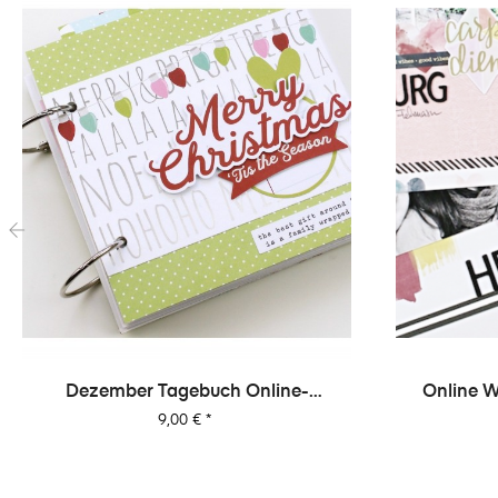
‹
Dezember Tagebuch Online-
Online W
Workshop Von Dani
Preis
9,00 €
*