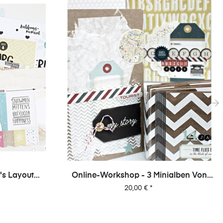
›
's Layout
Online-Workshop - 3 Minialben Von
1
Dani
Preis
20,00 €
*