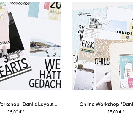
orkshop "Dani's Layout
Online Workshop "Dani
Sixpack" Vol. 2
Sixpack" Vol. 
Preis
Preis
15,00 €
*
15,00 €
*