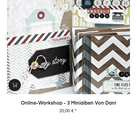
‹
›
Online-Workshop - 3 Minialben Von Dani
Preis
20,00 €
*