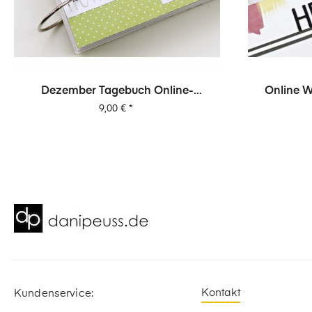
‹
Dezember Tagebuch Online-
Online W
Workshop Von Dani
Preis
9,00 €
*
Kontakt
Kundenservice: