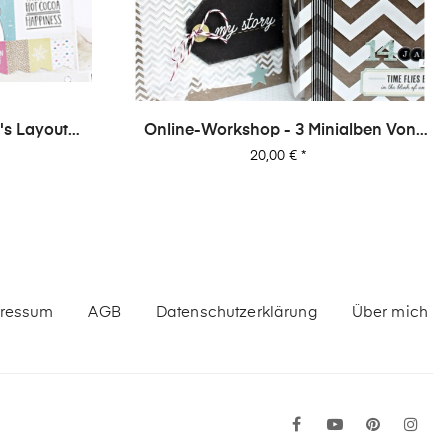
›
's Layout
Online-Workshop - 3 Minialben Von
1
Dani
Preis
20,00 €
*
ressum
AGB
Datenschutzerklärung
Über mich
Facebook
YouTube
Pinteres
In