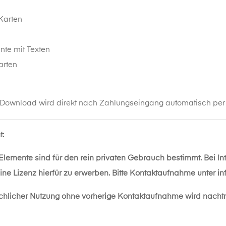
Karten
n
nte mit Texten
arten
 Download wird direkt nach Zahlungseingang automatisch per M
t:
 Elemente sind für den rein privaten Gebrauch bestimmt. Bei I
eine Lizenz hierfür zu erwerben. Bitte Kontaktaufnahme unter
in
chlicher Nutzung ohne vorherige Kontaktaufnahme wird nacht