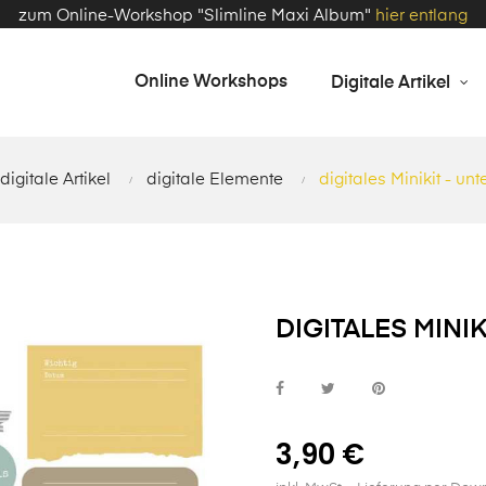
zum Online-Workshop "Slimline Maxi Album"
hier entlang
Online Workshops
Digitale Artikel
digitale Artikel
digitale Elemente
digitales Minikit - unt
DIGITALES MINIK
3,90 €