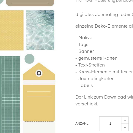
inkl. MwSt.
- Lieferung per Dow
digitales Journaling- oder
einzelne Deko-Elemente als
- Motive
- Tags
- Banner
- gemusterte Karten
- Text-Streifen
- Kreis-Elemente mit Texte
- Journalingkarten
- Labels
Der Link zum Download wir
verschickt.
ANZAHL