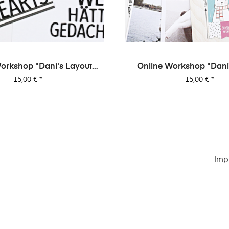
orkshop "Dani's Layout
Online Workshop "Dani
Sixpack" Vol. 2
Sixpack" Vol. 
Preis
Preis
15,00 €
*
15,00 €
*
Imp