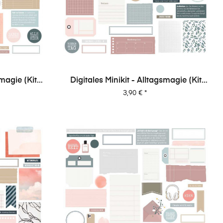
smagie (Kit
Digitales Minikit - Alltagsmagie (Kit
05)
Preis
3,90 €
*