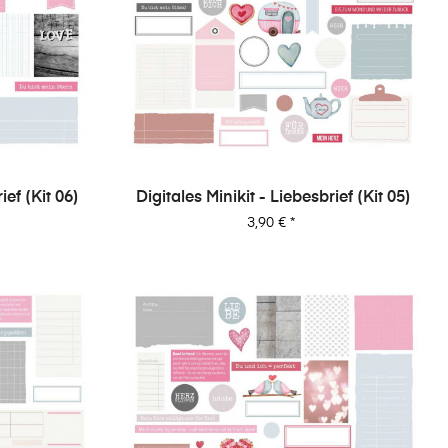
ief (Kit 06)
Digitales Minikit - Liebesbrief (Kit 05)
Preis
3,90 €
*