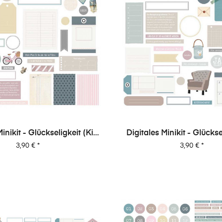
inikit - Glückseligkeit (Kit
Digitales Minikit - Glückse
02)
01)
Preis
Preis
3,90 €
*
3,90 €
*