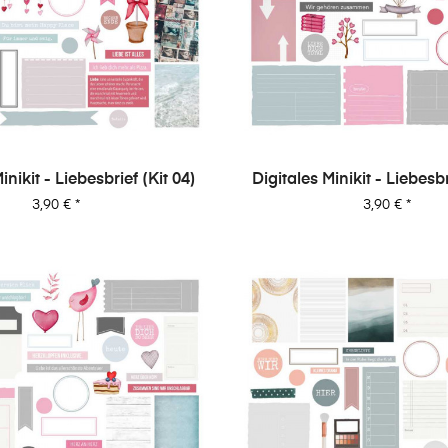
inikit - Liebesbrief (Kit 04)
Digitales Minikit - Liebesbr
Preis
Preis
3,90 €
*
3,90 €
*