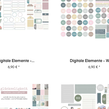
igitale Elemente -
Digitale Elemente - W
els+Tags - Glückseligkeit
Glückseligkeit
Preis
Preis
6,90 €
*
6,90 €
*