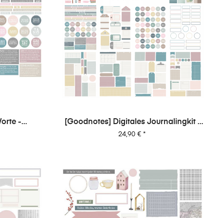
orte -
[Goodnotes] Digitales Journalingkit -
Glückseligkeit
Preis
24,90 €
*