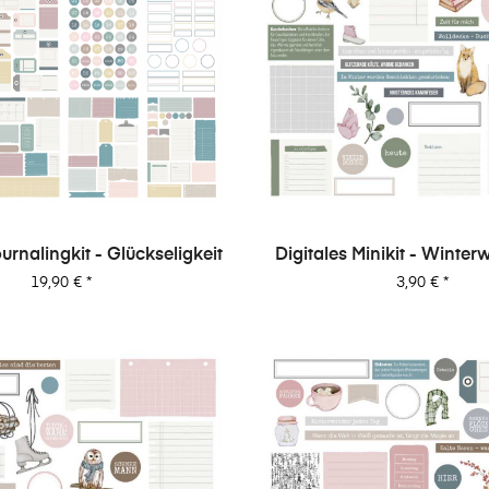
ournalingkit - Glückseligkeit
Digitales Minikit - Winterw
Preis
Preis
19,90 €
*
3,90 €
*