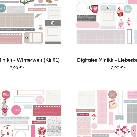
inikit - Winterwelt (Kit 01)
Digitales Minikit - Liebesbr
Preis
Preis
3,90 €
*
3,90 €
*