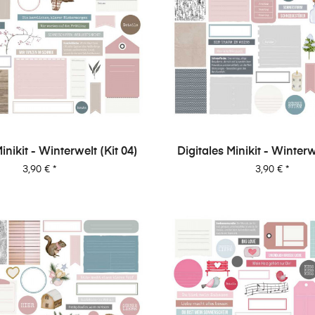
inikit - Winterwelt (Kit 04)
Digitales Minikit - Winterw
Preis
Preis
3,90 €
*
3,90 €
*