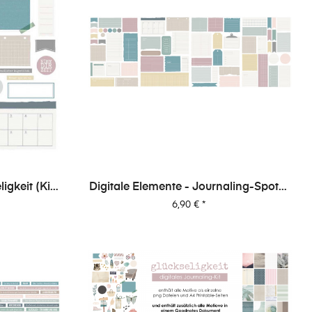
ligkeit (Kit
Digitale Elemente - Journaling-Spots -
Glückseligkeit
Preis
6,90 €
*