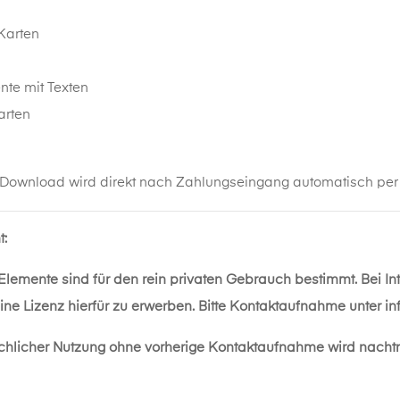
Karten
n
nte mit Texten
arten
 Download wird direkt nach Zahlungseingang automatisch per M
t:
 Elemente sind für den rein privaten Gebrauch bestimmt. Bei I
eine Lizenz hierfür zu erwerben. Bitte Kontaktaufnahme unter
in
chlicher Nutzung ohne vorherige Kontaktaufnahme wird nacht