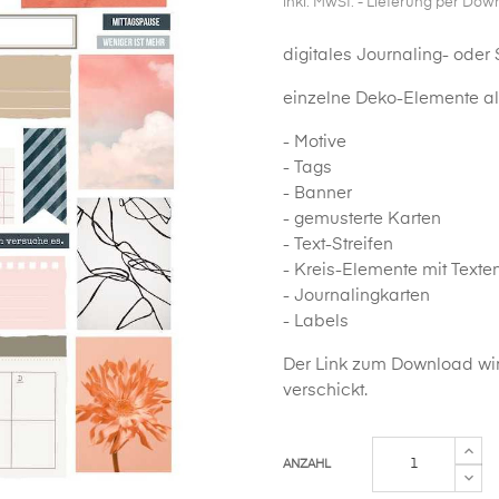
inkl. MwSt.
- Lieferung per Dow
digitales Journaling- oder
einzelne Deko-Elemente als
- Motive
- Tags
- Banner
- gemusterte Karten
- Text-Streifen
- Kreis-Elemente mit Texte
- Journalingkarten
- Labels
Der Link zum Download wir
verschickt.
ANZAHL