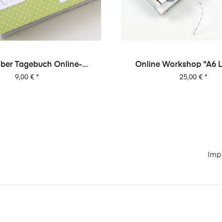
er Tagebuch Online-
Online Workshop "A6 L
rkshop Von Dani
Minialbum"
Preis
Preis
9,00 €
*
25,00 €
*
Imp