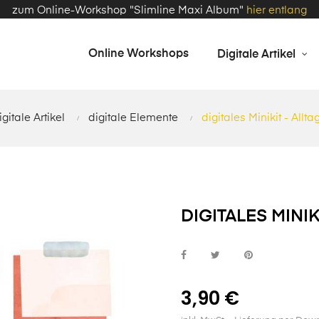
zum Online-Workshop "Slimline Maxi Album"
hier entlang
Online Workshops
Digitale Artikel
igitale Artikel
digitale Elemente
digitales Minikit - Allt
DIGITALES MINIK
3,90 €