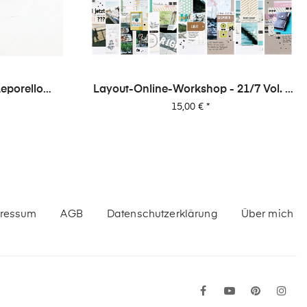
›
eporello
Layout-Online-Workshop - 21/7 Vol. 1
- 21 Layouts Aus 7 Papieren (von Dani)
Preis
15,00 €
*
ressum
AGB
Datenschutzerklärung
Über mich
Facebook
YouTube
Pinteres
In