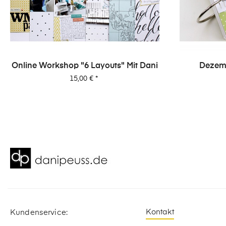
‹
Online Workshop "6 Layouts" Mit Dani
Dezemb
Wo
Preis
15,00 €
*
Kontakt
Kundenservice: