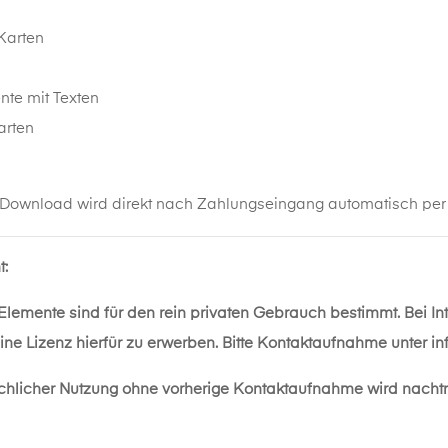
Karten
n
nte mit Texten
arten
 Download wird direkt nach Zahlungseingang automatisch per M
t:
 Elemente sind für den rein privaten Gebrauch bestimmt. Bei I
eine Lizenz hierfür zu erwerben. Bitte Kontaktaufnahme unter
in
chlicher Nutzung ohne vorherige Kontaktaufnahme wird nacht