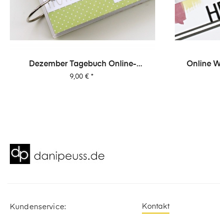
‹
Dezember Tagebuch Online-
Online W
Workshop Von Dani
Preis
9,00 €
*
Kontakt
Kundenservice: