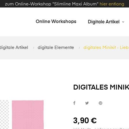
zum Online-Workshop "Slimline Maxi Album"
hier entlang
Online Workshops
Digitale Artikel
digitale Artikel
digitale Elemente
digitales Minikit - Lieb
DIGITALES MINIKI
3,90 €