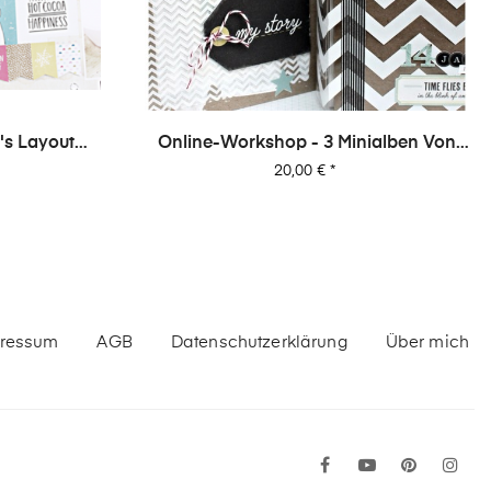
›
's Layout
Online-Workshop - 3 Minialben Von
1
Dani
Preis
20,00 €
*
ressum
AGB
Datenschutzerklärung
Über mich
Facebook
YouTube
Pinteres
In