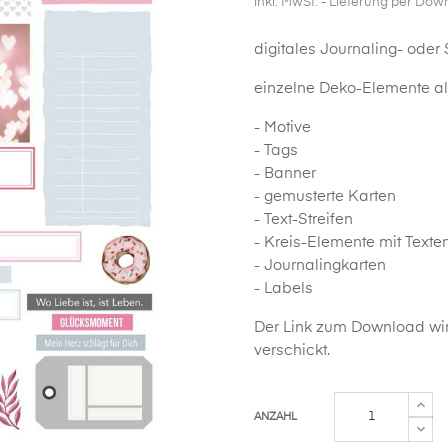
inkl. MwSt.
- Lieferung per Dow
digitales Journaling- oder
einzelne Deko-Elemente als
- Motive
- Tags
- Banner
- gemusterte Karten
- Text-Streifen
- Kreis-Elemente mit Texte
- Journalingkarten
- Labels
Der Link zum Download wir
verschickt.
ANZAHL