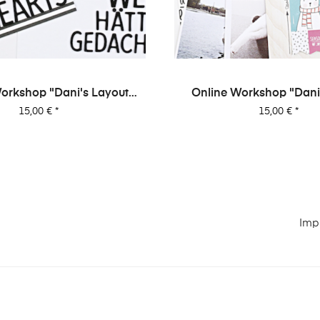
orkshop "Dani's Layout
Online Workshop "Dani
Sixpack" Vol. 2
Sixpack" Vol. 
Preis
Preis
15,00 €
*
15,00 €
*
Imp