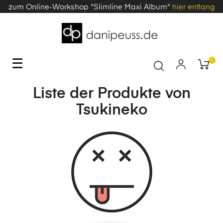
zum Online-Workshop "Slimline Maxi Album"
hier entlang
Toggle
☰
0
navigation
Liste der Produkte von
Tsukineko