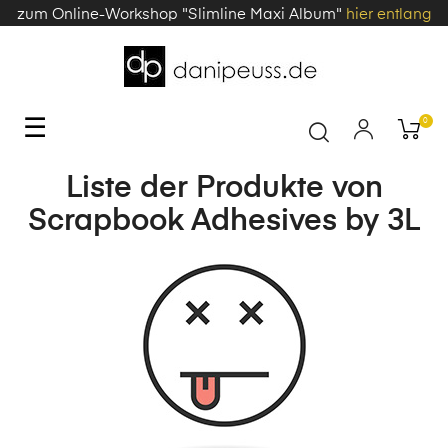
zum Online-Workshop "Slimline Maxi Album"
hier entlang
Toggle
☰
0
navigation
Liste der Produkte von
Scrapbook Adhesives by 3L