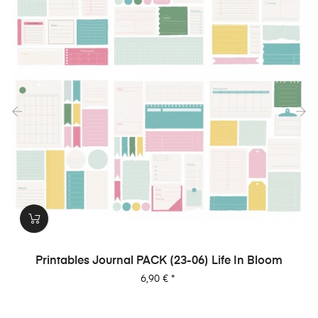
‹
›
Printables Journal PACK (23-06) Life In Bloom
Preis
6,90 €
*