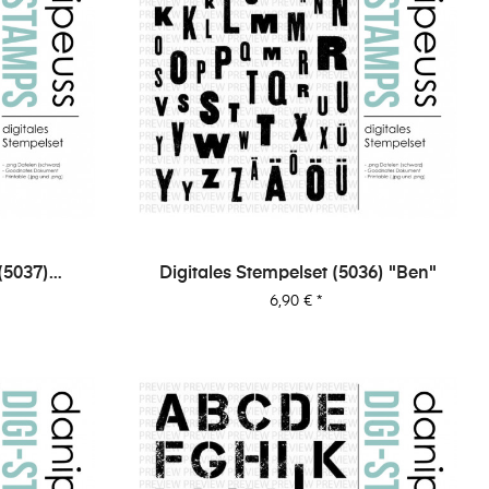
(5037)
Digitales Stempelset (5036) "Ben"
Preis
6,90 €
*