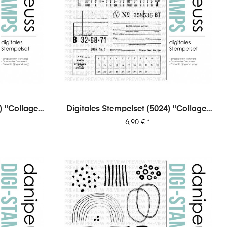
) "Collage |
Digitales Stempelset (5024) "Collage |
Office"
Preis
6,90 €
*