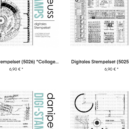
tempelset (5026) "Collage |
Digitales Stempelset (5025
Fotografie"
Tickets"
Preis
Preis
6,90 €
*
6,90 €
*