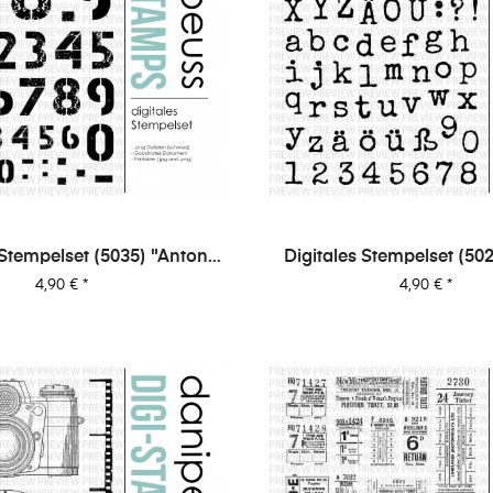
 Stempelset (5035) "Anton
Digitales Stempelset (502
Ziffern"
XL"
Preis
Preis
4,90 €
*
4,90 €
*