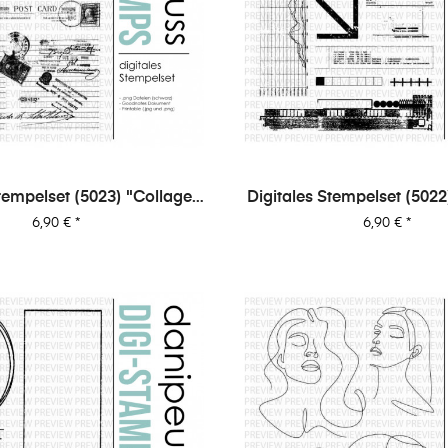
tempelset (5023) "Collage |
Digitales Stempelset (5022
Post"
Tec"
Preis
Preis
6,90 €
*
6,90 €
*