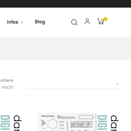
0
Blog
Infos
ortiere

nach: