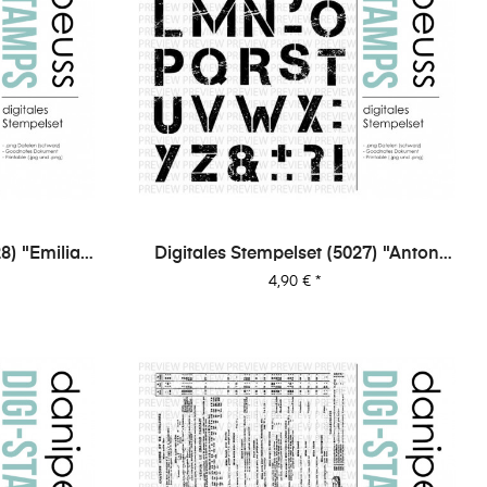
8) "Emilia
Digitales Stempelset (5027) "Anton
XL"
Preis
4,90 €
*