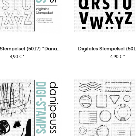
 Stempelset (5017) "Dana
Digitales Stempelset (50
Outline"
Preis
Preis
4,90 €
*
4,90 €
*