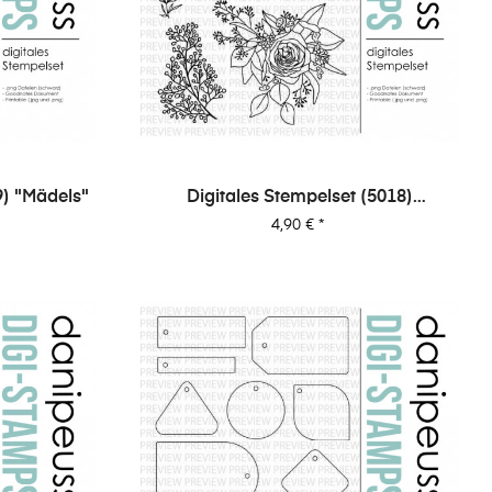
9) "Mädels"
Digitales Stempelset (5018)
"Blümchen"
Preis
4,90 €
*