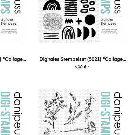
) "Collage |
Digitales Stempelset (5021) "Collage |
Abstrakt"
Preis
6,90 €
*