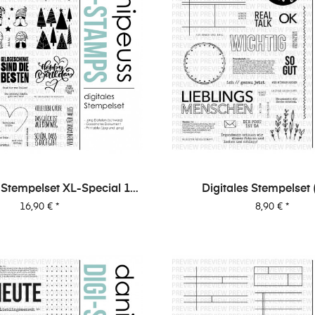
s Stempelset XL-Special 1
Digitales Stempelset 
"Karten 1"
"Lieblingsmensch
Preis
Preis
16,90 €
*
8,90 €
*