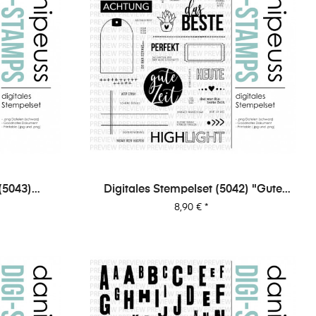
(5043)
Digitales Stempelset (5042) "Gute
en"
Zeit"
Preis
8,90 €
*