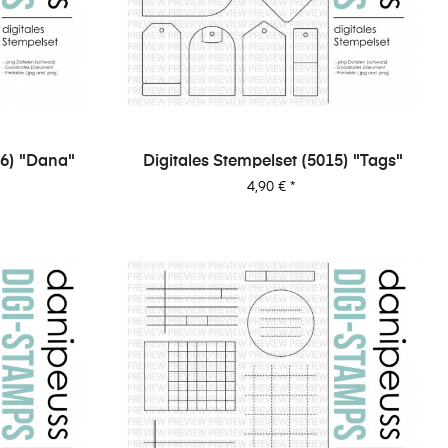
16) "Dana"
Digitales Stempelset (5015) "Tags"
Preis
4,90 €
*