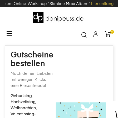
zum Online-Workshop "Slimline Maxi Album"
hier entlang
Toggle
☰
0
navigation
Gutscheine
bestellen
Mach deinen Liebsten
mit wenigen Klicks
eine Riesenfreude!
Geburtstag,
Hochzeitstag,
Weihnachten,
Valentinstag...