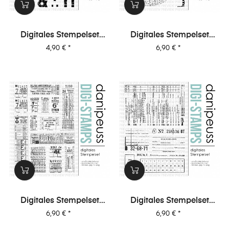
Digitales Stempelset
Digitales Stempelset
(5027) "Anton XL"
(5026) "Collage |
Preis
Preis
4,90 €
*
6,90 €
*
Fotografie"
Digitales Stempelset
Digitales Stempelset
(5025) "Collage | Tickets"
(5024) "Collage | Office"
Preis
Preis
6,90 €
*
6,90 €
*