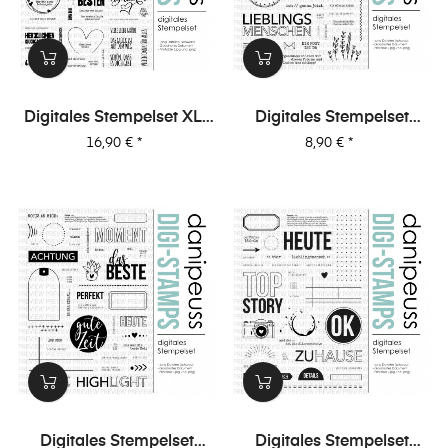
Digitales Stempelset XL-
Digitales Stempelset
Special 1 "Karten 1"
(5043)
Preis
Preis
16,90 €
*
8,90 €
*
"Lieblingsmenschen"
Digitales Stempelset
Digitales Stempelset