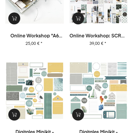
Online Workshop "A6
Online Workshop: SCRAP
Leporello Minialbum"
MIT MIR - 10 Sketche, 20
Preis
Preis
25,00 €
*
39,00 €
*
Layouts, Unendlich Viel
Inspiration!
Digitales Minikit -
Digitales Minikit -