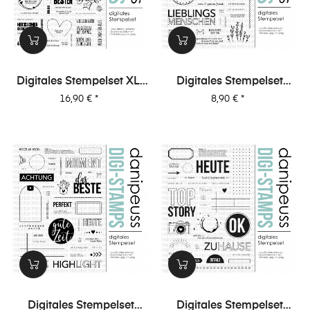
Digitales Stempelset XL-
Digitales Stempelset
Special 1 "Karten 1"
(5043)
Preis
Preis
16,90 €
*
8,90 €
*
"Lieblingsmenschen"
Digitales Stempelset
Digitales Stempelset