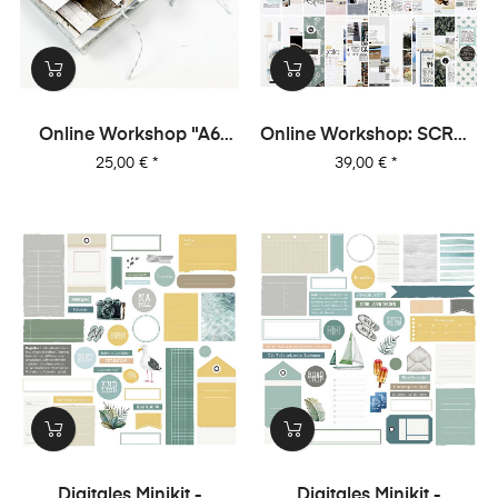
Online Workshop "A6
Online Workshop: SCRAP
Leporello Minialbum"
MIT MIR - 10 Sketche, 20
Preis
Preis
25,00 €
*
39,00 €
*
Layouts, Unendlich Viel
Inspiration!
Digitales Minikit -
Digitales Minikit -