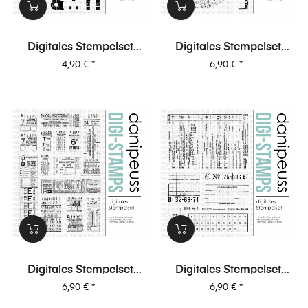
Digitales Stempelset
Digitales Stempelset
(5027) "Anton XL"
(5026) "Collage |
Preis
Preis
4,90 €
*
6,90 €
*
Fotografie"
Digitales Stempelset
Digitales Stempelset
(5025) "Collage | Tickets"
(5024) "Collage | Office"
Preis
Preis
6,90 €
*
6,90 €
*