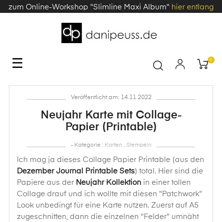
zum Online-Workshop "Slimline Maxi Album"
hier entlang
Toggle
☰
0
navigation
Veröffentlicht am: 14.11.2022
Neujahr Karte mit Collage-
Papier (Printable)
- Kategorie :
Karten
,
Stempeln
Ich mag ja dieses Collage Papier Printable (aus den
Dezember Journal Printable Sets
) total. Hier sind die
Papiere aus der
Neujahr Kollektion
in einer tollen
Collage drauf und ich wollte mit diesen "Patchwork"
Look unbedingt für eine Karte nutzen. Zuerst auf A5
zugeschnitten, dann die einzelnen "Felder" umnäht