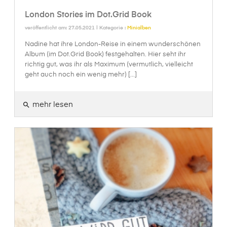
London Stories im Dot.Grid Book
veröffentlicht am: 27.05.2021 | Kategorie :
Minialben
Nadine hat ihre London-Reise in einem wunderschönen
Album (im Dot.Grid Book) festgehalten. Hier seht ihr
richtig gut, was ihr als Maximum (vermutlich, vielleicht
geht auch noch ein wenig mehr) [...]
mehr lesen
search