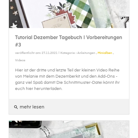
Tutorial Dezember Tagebuch | Vorbereitungen
#3
veröffentlicht am: 27.11.2021 | Kategorie :
Anleitungen
,
Minialben
,
Videos
Hier ist der dritte und letzte Teil der kleinen Video Reihe
von Melanie mit dem Dezemberkit und den Add-Ons -
ganz viel Spaß damit! Die Schnittmuster-Datei könnt ihr
euch hier herunterladen.
mehr lesen
search