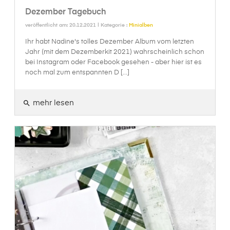
Dezember Tagebuch
veröffentlicht am: 20.12.2021 | Kategorie :
Minialben
Ihr habt Nadine's tolles Dezember Album vom letzten
Jahr (mit dem Dezemberkit 2021) wahrscheinlich schon
bei Instagram oder Facebook gesehen - aber hier ist es
noch mal zum entspannten D [...]
mehr lesen
search