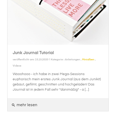
Junk Journal Tutorial
veröffentlicht am: 15.10.2020 | Kategorie :
Anleitungen
,
Minialben
,
Videos
Wooohooo - ich habe in zwei Mega-Sessions
euphorisch mein erstes Junk Journal (aus dem Junikit)
gebaut, gefilmt, geschnitten und hochgeladen! Das
Journal ist in jedem Fall sehr "danimäßig" - a [...]
mehr lesen
search