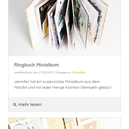
Ringbuch Minialbum
veröffentlicht am: 17.02.2021 | Kategorie :
Minialben
Jennifer hat ein supersüßes Minialbum aus dem
Märzkit und mit jeder Menge Klartext-Stempeln gebaut:
mehr lesen
search