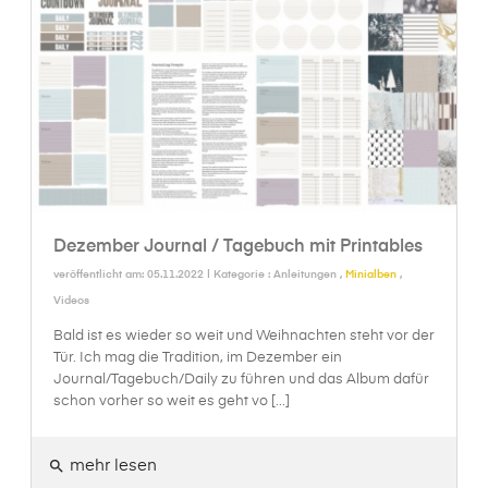
Dezember Journal / Tagebuch mit Printables
veröffentlicht am: 05.11.2022 | Kategorie :
Anleitungen
,
Minialben
,
Videos
Bald ist es wieder so weit und Weihnachten steht vor der
Tür. Ich mag die Tradition, im Dezember ein
Journal/Tagebuch/Daily zu führen und das Album dafür
schon vorher so weit es geht vo [...]
mehr lesen
search