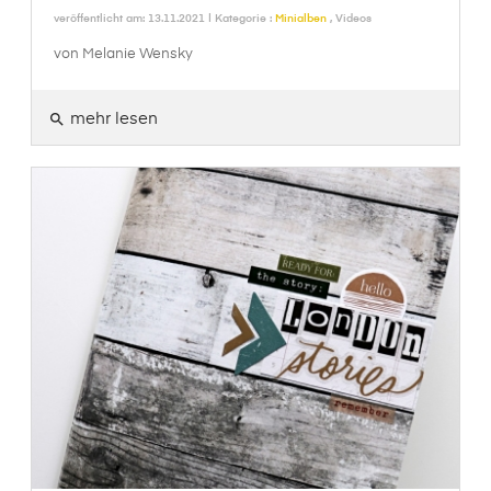
veröffentlicht am: 13.11.2021 | Kategorie :
Minialben
,
Videos
von Melanie Wensky
mehr lesen
search