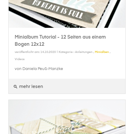
Minialbum Tutorial - 12 Seiten aus einem
Bogen 12x12
veröffentlicht am: 14.10.2020 | Kategorie :
Anleitungen
,
Minialben
,
Videos
von Daniela Peuß-Manzke
mehr lesen
search