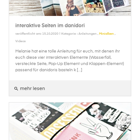
interaktive Seiten im danidori
veröffentlicht am: 15.10.2020 | Kategorie :
Anleitungen
,
Minialben
,
Videos
Melanie hat eine tolle Anleitung für euch, mit denen ihr
euch diese vier interaktiven Elemente (Wasserfall,
versteckte Seite, Pop-Up Element und Klappen-Element)
passend für danidoris basteln k [...]
mehr lesen
search