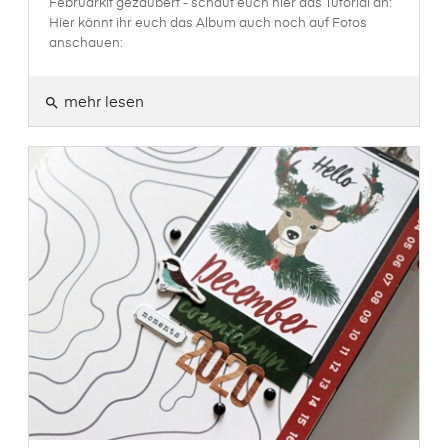
Februarkit gezaubert - schaut euch hier das Tutorial an:
Hier könnt ihr euch das Album auch noch auf Fotos
anschauen:
mehr lesen
search