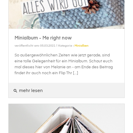
Minialbum - Me right now
veröffentlicht am: 05.03.2021 | Kategorie :
Minialben
So außergewöhnlichen Zeiten wie jetzt gerade, sind
eine tolle Gelegenheit für ein Minialbum. Schaut euch
mal dieses hier von Melanie an - am Ende des Beitrag
findet ihr auch noch ein Flip Thr [...]
mehr lesen
search