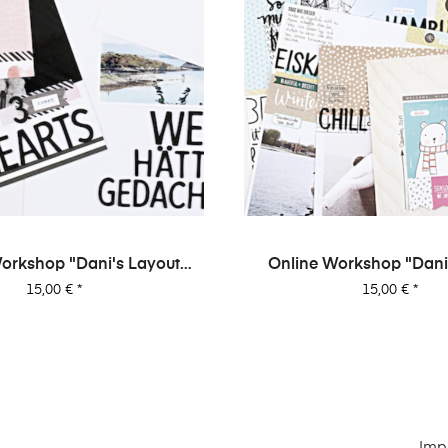
orkshop "Dani's Layout
Online-Workshop - 3 Min
Sixpack" Vol. 1
Dani
Preis
Preis
15,00 €
*
20,00 €
*
Imp