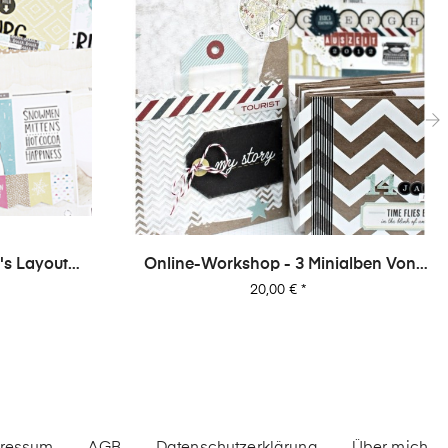
›
ialben Von
ressum
AGB
Datenschutzerklärung
Über mich