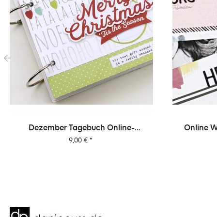
‹
Online Workshop "Dani's Layout
Online W
Sixpack" Vol. 2
Preis
15,00 €
*