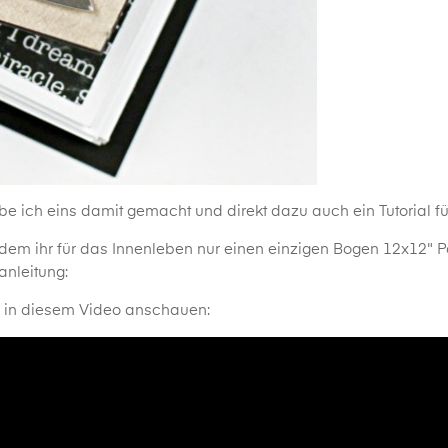
e ich eins damit gemacht und direkt dazu auch ein Tutorial fü
i dem ihr für das Innenleben nur einen einzigen Bogen 12x12" P
anleitung:
h in diesem Video anschauen: