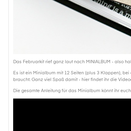
Das Februarkit rief ganz laut nach MINIALBUM - also hab
Es ist ein Minialbum mit 12 Seiten (plus 3 Klappen), be
braucht. Ganz viel Spaß damit - hier findet ihr die Video
Die gesamte Anleitung für das Minialbum könnt ihr euc