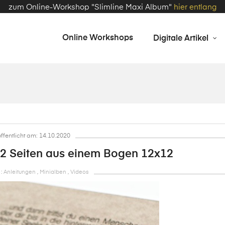
zum Online-Workshop "Slimline Maxi Album"
hier entlang
Online Workshops
Digitale Artikel
ffentlicht am: 14.10.2020
 12 Seiten aus einem Bogen 12x12
 :
Anleitungen
,
Minialben
,
Videos