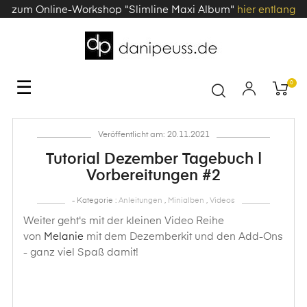
zum Online-Workshop "Slimline Maxi Album"
hier entlang
Toggle
☰
0
navigation
Veröffentlicht am: 20.11.2021
Tutorial Dezember Tagebuch |
Vorbereitungen #2
- Kategorie :
Anleitungen
,
Minialben
,
Videos
Weiter geht's mit der kleinen Video Reihe
von
Melanie
mit dem Dezemberkit und den Add-Ons
- ganz viel Spaß damit!