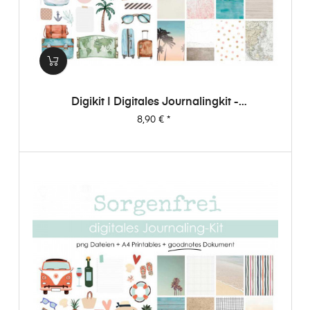
Digikit | Digitales Journalingkit -
Weltenbummler
Preis
8,90 €
*