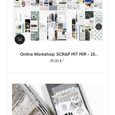
Online Workshop: SCRAP MIT MIR - 10
Sketche, 20 Layouts, Unendlich Viel
Preis
39,00 €
*
Inspiration!