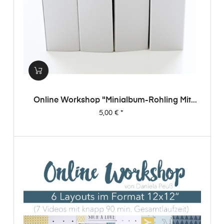
Online Workshop "Minialbum-Rohling Mit
Dani"
Preis
5,00 €
*