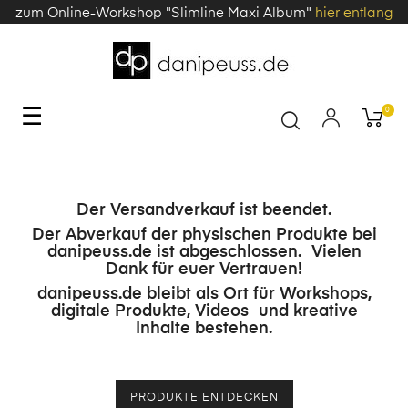
zum Online-Workshop "Slimline Maxi Album"
hier entlang
Toggle
☰
0
navigation
Der Versandverkauf ist beendet.
Der Abverkauf der physischen Produkte bei
danipeuss.de ist abgeschlossen. Vielen
Dank für euer Vertrauen!
danipeuss.de bleibt als Ort für Workshops,
digitale Produkte, Videos und kreative
Inhalte bestehen.
PRODUKTE ENTDECKEN