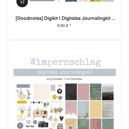
[Goodnotes] Digikit | Digitales Journalingkit -
Wimpernschlag
Preis
9,90 €
*