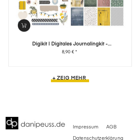
Digikit | Digitales Journalingkit -
Wimpernschlag
Preis
8,90 €
*
+ ZEIG MEHR
Impressum
AGB
Datenschutzerklärung