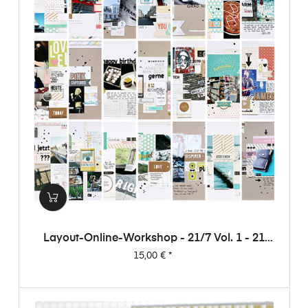
Layout-Online-Workshop - 21/7 Vol. 1 - 21
Layouts Aus 7 Papieren (von Dani)
Preis
15,00 €
*