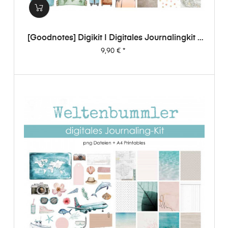
[Goodnotes] Digikit | Digitales Journalingkit -
Weltenbummler
Preis
9,90 €
*