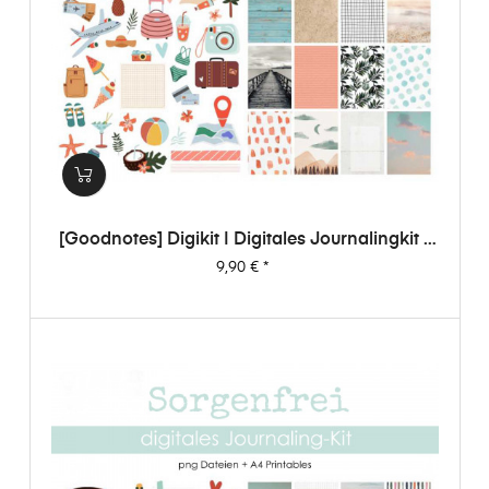
[Goodnotes] Digikit | Digitales Journalingkit -
Sorgenfrei
Preis
9,90 €
*