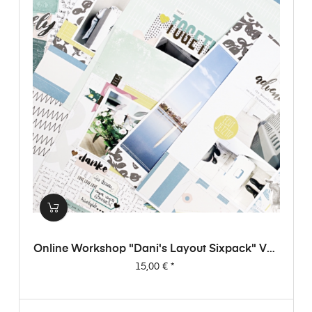
Online Workshop "Dani's Layout Sixpack" Vol.
3
Preis
15,00 €
*