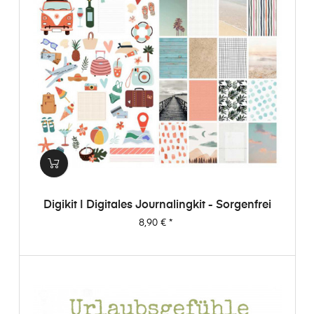
Digikit | Digitales Journalingkit - Sorgenfrei
Preis
8,90 €
*