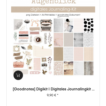
[Goodnotes] Digikit | Digitales Journalingkit -
Augenblick
Preis
9,90 €
*