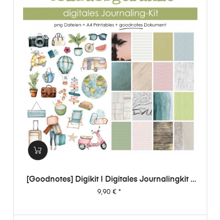
[Goodnotes] Digikit | Digitales Journalingkit -
Urlaubsgefühle
Preis
9,90 €
*