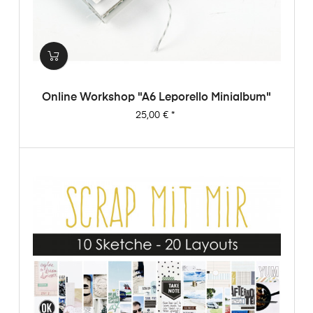
Online Workshop "A6 Leporello Minialbum"
Preis
25,00 €
*