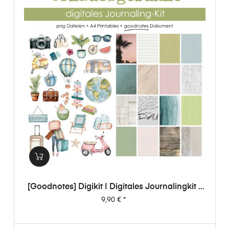
[Goodnotes] Digikit | Digitales Journalingkit -
Urlaubsgefühle
Preis
9,90 €
*