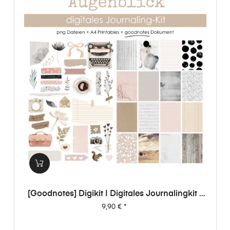
[Goodnotes] Digikit | Digitales Journalingkit -
Augenblick
Preis
9,90 €
*