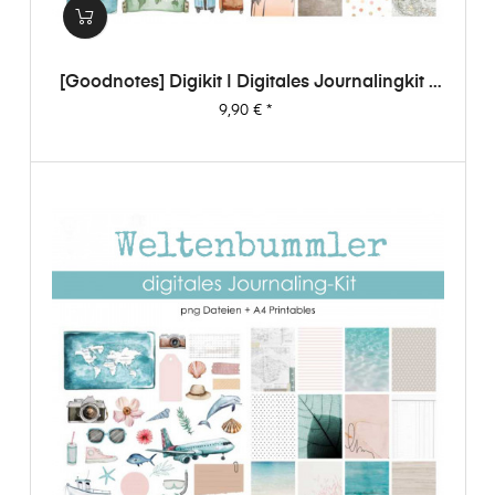
[Goodnotes] Digikit | Digitales Journalingkit -
Weltenbummler
Preis
9,90 €
*