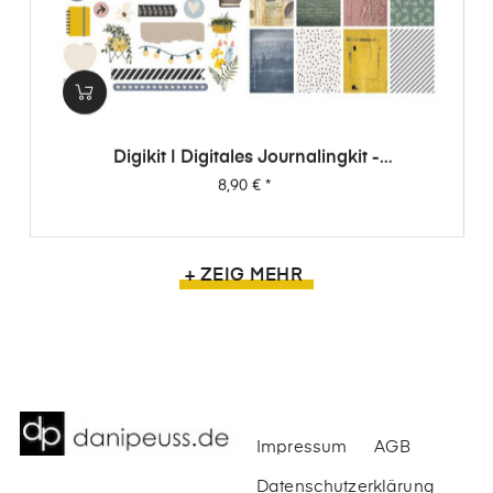
Digikit | Digitales Journalingkit -
Wimpernschlag
Preis
8,90 €
*
+ ZEIG MEHR
Impressum
AGB
Datenschutzerklärung