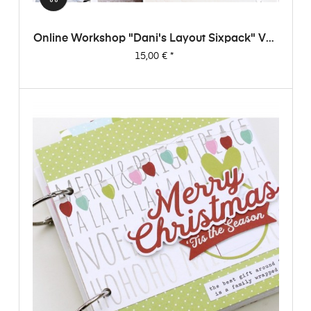
Online Workshop "Dani's Layout Sixpack" Vol.
1
Preis
15,00 €
*