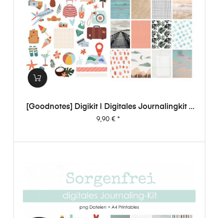
[Goodnotes] Digikit | Digitales Journalingkit -
Sorgenfrei
Preis
9,90 €
*