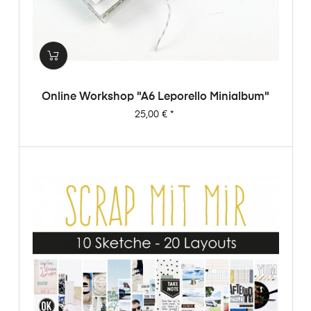
Online Workshop "A6 Leporello Minialbum"
Preis
25,00 €
*