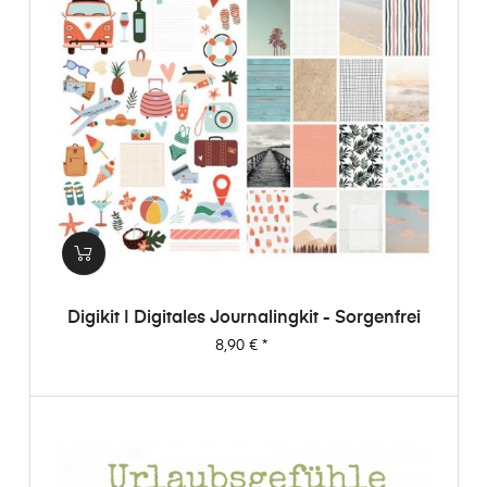
Digikit | Digitales Journalingkit - Sorgenfrei
Preis
8,90 €
*