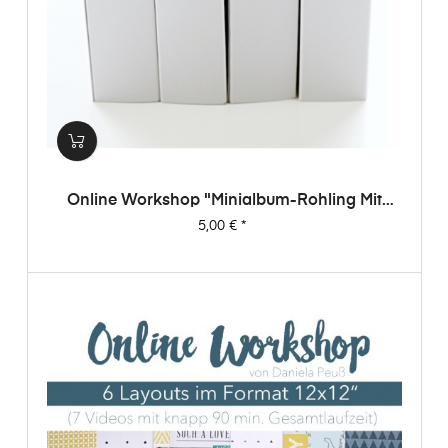
Online Workshop "Minialbum-Rohling Mit
Dani"
Preis
5,00 €
*