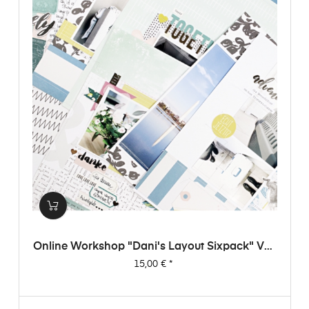
Online Workshop "Dani's Layout Sixpack" Vol.
3
Preis
15,00 €
*