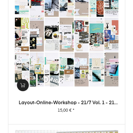
Layout-Online-Workshop - 21/7 Vol. 1 - 21
Layouts Aus 7 Papieren (von Dani)
Preis
15,00 €
*