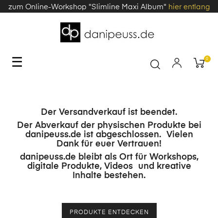
zum Online-Workshop "Slimline Maxi Album"
hier entlang
Toggle
☰
0
navigation
Der Versandverkauf ist beendet.
Der Abverkauf der physischen Produkte bei
danipeuss.de ist abgeschlossen. Vielen
Dank für euer Vertrauen!
danipeuss.de bleibt als Ort für Workshops,
digitale Produkte, Videos und kreative
Inhalte bestehen.
PRODUKTE ENTDECKEN