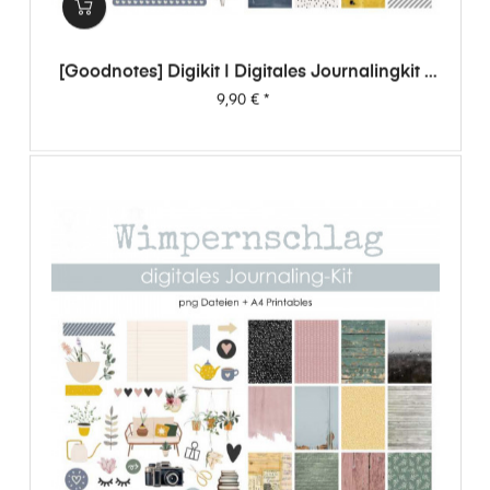
[Goodnotes] Digikit | Digitales Journalingkit -
Wimpernschlag
Preis
9,90 €
*