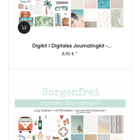
Digikit | Digitales Journalingkit -
Weltenbummler
Preis
8,90 €
*