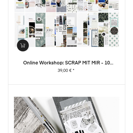
Online Workshop: SCRAP MIT MIR - 10
Sketche, 20 Layouts, Unendlich Viel
Preis
39,00 €
*
Inspiration!