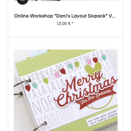
Online Workshop "Dani's Layout Sixpack" Vol.
1
Preis
15,00 €
*