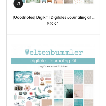
[Goodnotes] Digikit | Digitales Journalingkit -
Weltenbummler
Preis
9,90 €
*