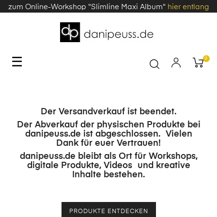
zum Online-Workshop "Slimline Maxi Album"
hier entlang
Toggle
☰
0
navigation
Der Versandverkauf ist beendet.
Der Abverkauf der physischen Produkte bei
danipeuss.de ist abgeschlossen. Vielen
Dank für euer Vertrauen!
danipeuss.de bleibt als Ort für Workshops,
digitale Produkte, Videos und kreative
Inhalte bestehen.
PRODUKTE ENTDECKEN