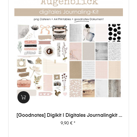
[Goodnotes] Digikit | Digitales Journalingkit -
Augenblick
Preis
9,90 €
*