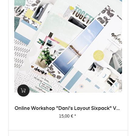
Online Workshop "Dani's Layout Sixpack" Vol.
3
Preis
15,00 €
*