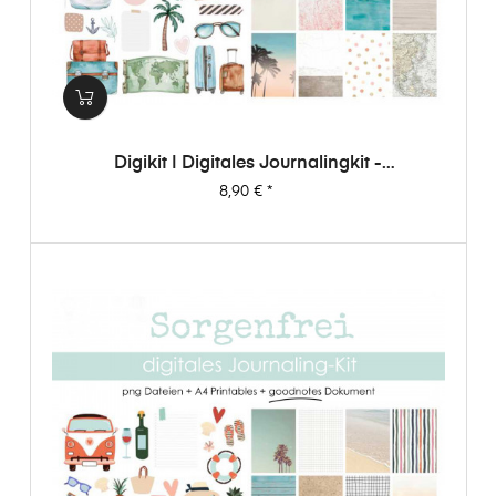
Digikit | Digitales Journalingkit -
Weltenbummler
Preis
8,90 €
*