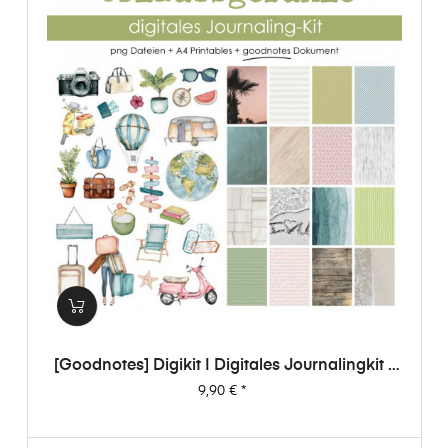
[Goodnotes] Digikit | Digitales Journalingkit -
Urlaubsgefühle
Preis
9,90 €
*