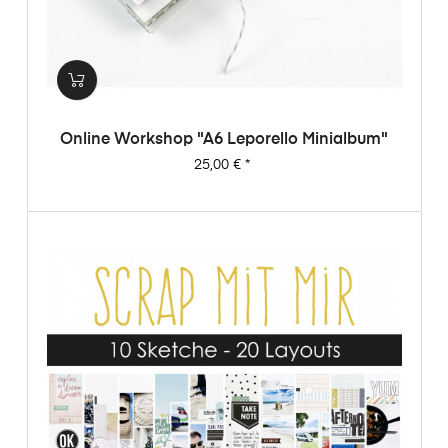
Online Workshop "A6 Leporello Minialbum"
Preis
25,00 €
*