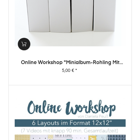
Online Workshop "Minialbum-Rohling Mit
Dani"
Preis
5,00 €
*