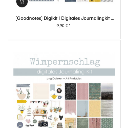
[Goodnotes] Digikit | Digitales Journalingkit -
Wimpernschlag
Preis
9,90 €
*