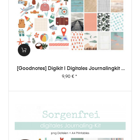
[Goodnotes] Digikit | Digitales Journalingkit -
Sorgenfrei
Preis
9,90 €
*