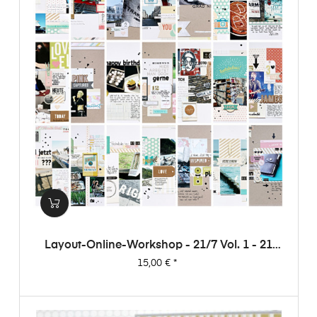
Layout-Online-Workshop - 21/7 Vol. 1 - 21
Layouts Aus 7 Papieren (von Dani)
Preis
15,00 €
*