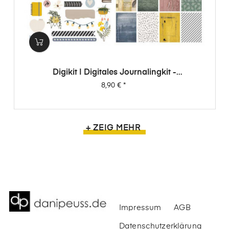
Digikit | Digitales Journalingkit -
Wimpernschlag
Preis
8,90 €
*
+ ZEIG MEHR
Impressum
AGB
Datenschutzerklärung