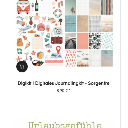
Digikit | Digitales Journalingkit - Sorgenfrei
Preis
8,90 €
*