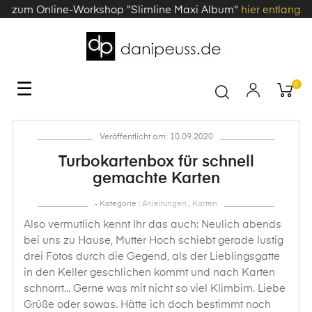
zum Online-Workshop "Slimline Maxi Album"
hier entlang
Toggle
☰
0
navigation
Veröffentlicht am: 10.09.2020
Turbokartenbox für schnell
gemachte Karten
- Kategorie :
Anleitungen
,
Karten
Also vermutlich kennt Ihr das auch: Neulich abends
bei uns zu Hause, Mutter Hoch schiebt gerade lustig
drei Fotos durch die Gegend, als der Lieblingsgatte
in den Keller geschlichen kommt und nach Karten
schnorrt... Gerne was mit nicht so viel Klimbim. Liebe
Grüße oder sowas. Hätte ich doch bestimmt noch