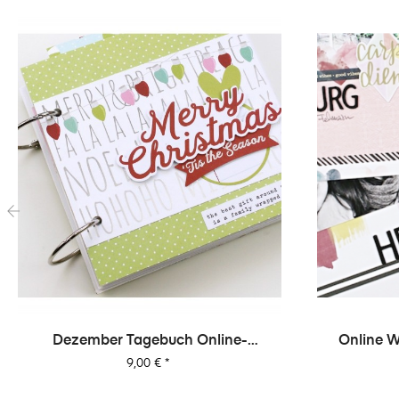
‹
Dezember Tagebuch Online-
Online W
Workshop Von Dani
Preis
9,00 €
*