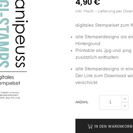
4,90 €
inkl. MwSt.
- Lieferung per Dow
digitales Stempelset zum f
alle Stempeldesigns als e
Hintergrund
Printable als .jpg und .png
zusätzlich enthalten:
alle Stempeldesigns in ei
Der Link zum Download wir
verschickt.
ANZAHL
IN DEN WARENKORB