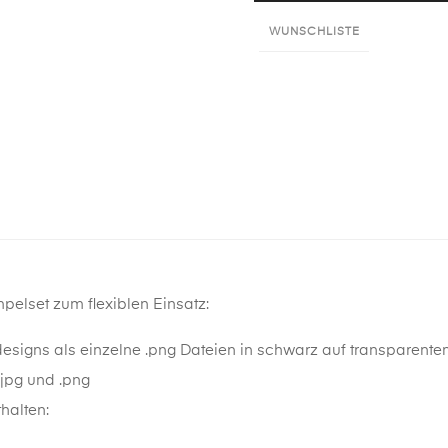
WUNSCHLISTE
mpelset zum flexiblen Einsatz:
esigns als einzelne .png Dateien in schwarz auf transparente
.jpg und .png
halten: