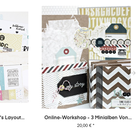
›
's Layout
Online-Workshop - 3 Minialben Von
1
Dani
Preis
20,00 €
*