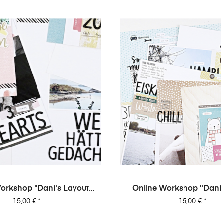
orkshop "Dani's Layout
Online Workshop "Dani
Sixpack" Vol. 2
Sixpack" Vol. 
Preis
Preis
15,00 €
*
15,00 €
*