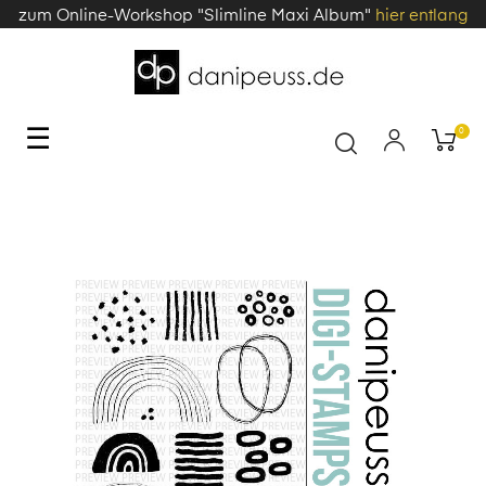
zum Online-Workshop "Slimline Maxi Album"
hier entlang
Toggle
☰
0
navigation