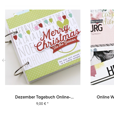
‹
Dezember Tagebuch Online-
Online W
Workshop Von Dani
Preis
9,00 €
*