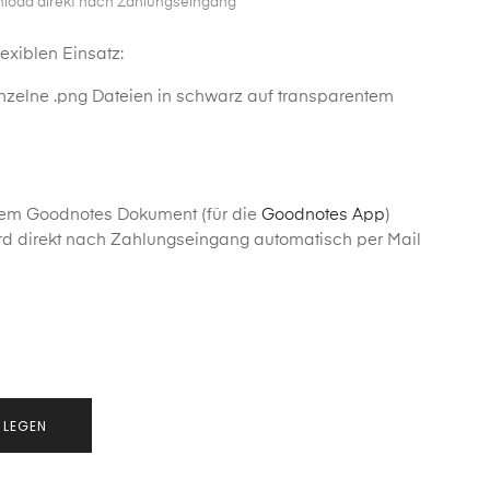
nload direkt nach Zahlungseingang
lexiblen Einsatz:
inzelne .png Dateien in schwarz auf transparentem
nem Goodnotes Dokument (für die
Goodnotes App
)
d direkt nach Zahlungseingang automatisch per Mail
 LEGEN