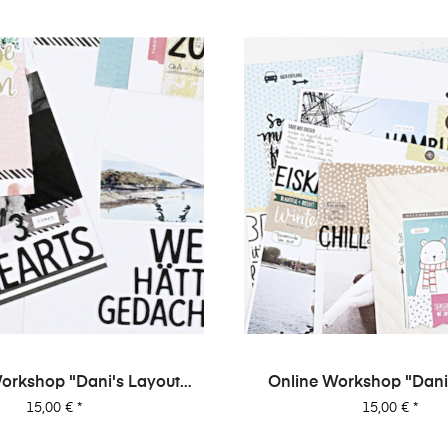
orkshop "Dani's Layout
Online Workshop "Dani
Sixpack" Vol. 2
Sixpack" Vol. 
Preis
Preis
15,00 €
*
15,00 €
*