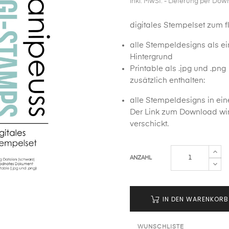
inkl. MwSt.
- Lieferung per Dow
digitales Stempelset zum f
alle Stempeldesigns als e
Hintergrund
Printable als .jpg und .png
zusätzlich enthalten:
alle Stempeldesigns in ei
Der Link zum Download wir
verschickt.
ANZAHL
IN DEN WARENKORB
WUNSCHLISTE