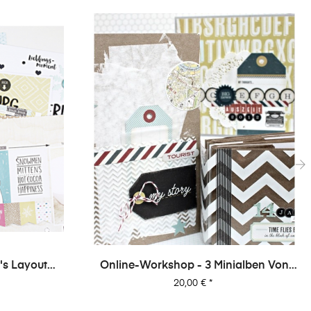
›
's Layout
Online-Workshop - 3 Minialben Von
1
Dani
Preis
20,00 €
*