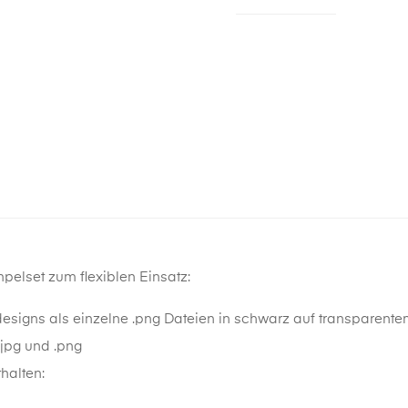
mpelset zum flexiblen Einsatz:
esigns als einzelne .png Dateien in schwarz auf transparente
.jpg und .png
halten: