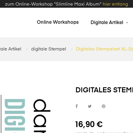
zum Online-Workshop "Slimline Maxi Album"
hier entlang
Online Workshops
Digitale Artikel
tale Artikel
digitale Stempel
Digitales Stempelset XL-Sp
DIGITALES STEM
16,90 €