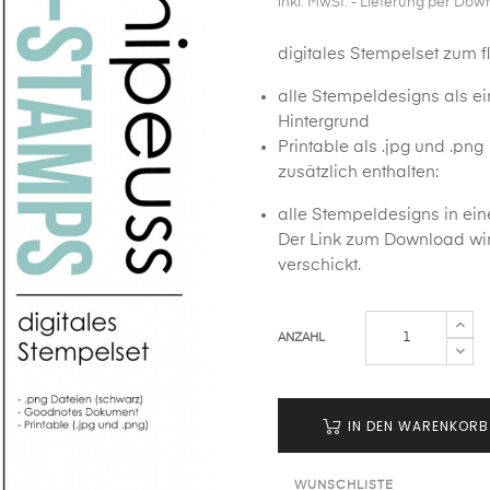
inkl. MwSt.
- Lieferung per Dow
digitales Stempelset zum f
alle Stempeldesigns als e
Hintergrund
Printable als .jpg und .png
zusätzlich enthalten:
alle Stempeldesigns in ei
Der Link zum Download wir
verschickt.
ANZAHL
IN DEN WARENKORB
WUNSCHLISTE