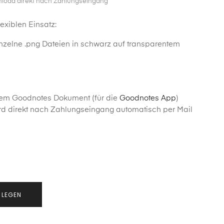
nload direkt nach Zahlungseingang
lexiblen Einsatz:
inzelne .png Dateien in schwarz auf transparentem
nem Goodnotes Dokument (für die
Goodnotes App
)
d direkt nach Zahlungseingang automatisch per Mail
 LEGEN