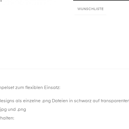
WUNSCHLISTE
mpelset zum flexiblen Einsatz:
esigns als einzelne .png Dateien in schwarz auf transparente
.jpg und .png
halten: