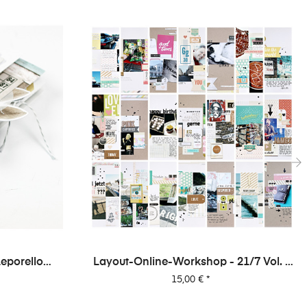
›
eporello
Layout-Online-Workshop - 21/7 Vol. 1
- 21 Layouts Aus 7 Papieren (von Dani)
Preis
15,00 €
*