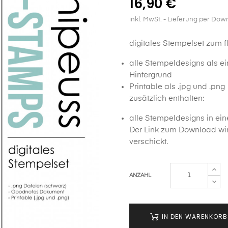
16,90 €
inkl. MwSt.
- Lieferung per Dow
digitales Stempelset zum f
alle Stempeldesigns als e
Hintergrund
Printable als .jpg und .png
zusätzlich enthalten:
alle Stempeldesigns in ei
Der Link zum Download wir
verschickt.
ANZAHL
IN DEN WARENKORB