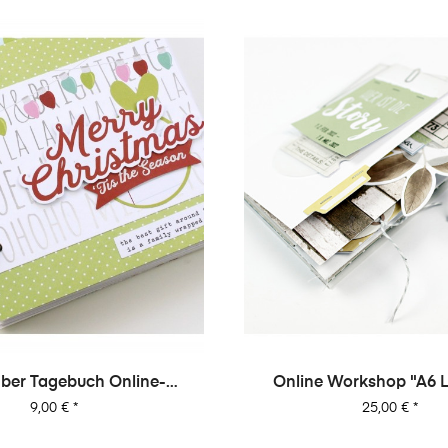
er Tagebuch Online-
Online Workshop "A6 L
rkshop Von Dani
Minialbum"
Preis
Preis
9,00 €
*
25,00 €
*