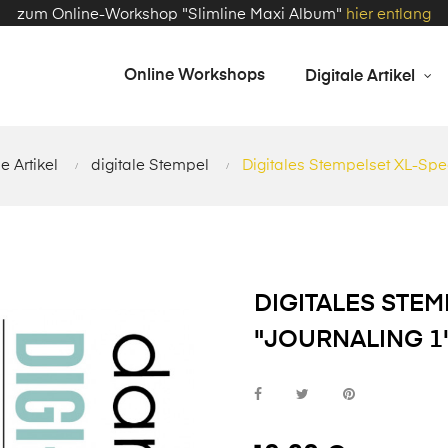
zum Online-Workshop "Slimline Maxi Album"
hier entlang
Online Workshops
Digitale Artikel
le Artikel
digitale Stempel
Digitales Stempelset XL-Spec
DIGITALES STEM
"JOURNALING 1