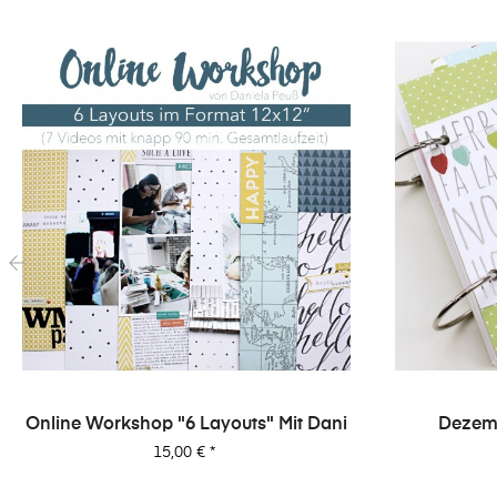
‹
Online Workshop "6 Layouts" Mit Dani
Dezemb
Wo
Preis
15,00 €
*