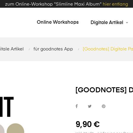
zum Online-Workshop "Slimline Maxi Album"
hier entlang
Online Workshops
Digitale Artikel
itale Artikel
für goodnotes App
[Goodnotes] Digitale Pa
[GOODNOTES] DI
9,90 €