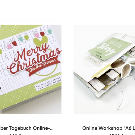
er Tagebuch Online-
Online Workshop "A6 L
rkshop Von Dani
Minialbum"