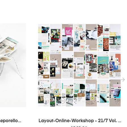
›
eporello
Layout-Online-Workshop - 21/7 Vol. 1
- 21 Layouts Aus 7 Papieren (von Dani)