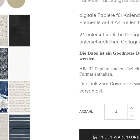
inkl. MwSt.
- Lieferung per Dow
digitale Papiere für Kalen
Elemente auf 4 A4-Seiten fe
24 unterschiedliche Design
unterschiedlichen Collage
Die Datei ist ein Goodnotes 
werden.
Alle 32 Papiere sind zusätzli
Format enthalten.
Der Link zum Download wir
verschickt.
ANZAHL
IN DEN WARENKORB