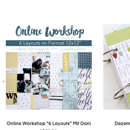
‹
Online Workshop "6 Layouts" Mit Dani
Dezemb
Wo