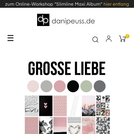
zum Online-Workshop "Slimline Maxi Album"
hier entlang
Toggle
☰
0
navigation