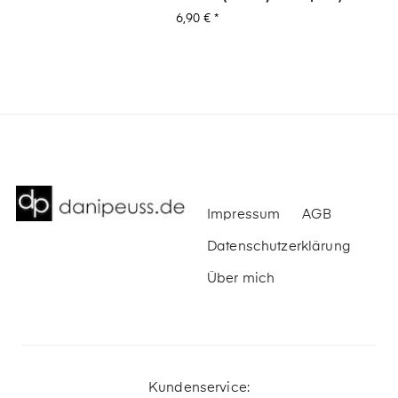
Preis
6,90 €
*
Impressum
AGB
Datenschutzerklärung
Über mich
Kundenservice: