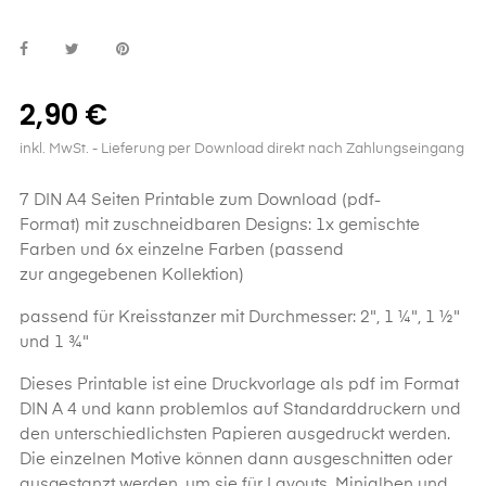
2,90 €
inkl. MwSt.
- Lieferung per Download direkt nach Zahlungseingang
7 DIN A4 Seiten Printable zum Download (pdf-
Format) mit zuschneidbaren Designs: 1x gemischte
Farben und 6x einzelne Farben (passend
zur angegebenen Kollektion)
passend für Kreisstanzer mit Durchmesser: 2", 1 ¼", 1 ½"
und 1 ¾"
Dieses
Printable
ist eine Druckvorlage als pdf im Format
DIN A 4 und kann problemlos auf Standarddruckern und
den unterschiedlichsten Papieren ausgedruckt werden.
Die einzelnen Motive können dann ausgeschnitten oder
ausgestanzt werden, um sie für Layouts, Minialben und