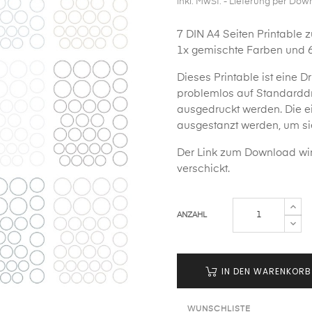
inkl. MwSt.
- Lieferung per Dow
7 DIN A4 Seiten Printable
1x gemischte Farben und 6
Dieses
Printable
ist eine D
problemlos auf Standarddr
ausgedruckt werden. Die e
ausgestanzt werden, um si
Der Link zum Download wir
verschickt.
ANZAHL
IN DEN WARENKORB
WUNSCHLISTE