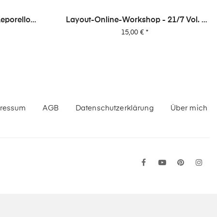
Layout-Online-Workshop - 21/7 Vol. 1
- 21 Layouts Aus 7 Papieren (von Dani)
Preis
15,00 €
*
ressum
AGB
Datenschutzerklärung
Über mich
Facebook
YouTube
Pinteres
In