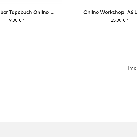
ine-
Online Workshop "A6 Leporello
Minialbum"
Preis
25,00 €
*
Imp