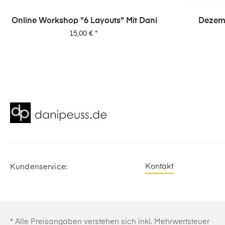
p "6 Layouts" Mit Dani
Dezember Tagebuch Onl
Workshop Von Dani
Preis
Preis
15,00 €
*
9,00 €
*
Kontakt
Kundenservice:
* Alle Preisangaben verstehen sich inkl. Mehrwertsteuer