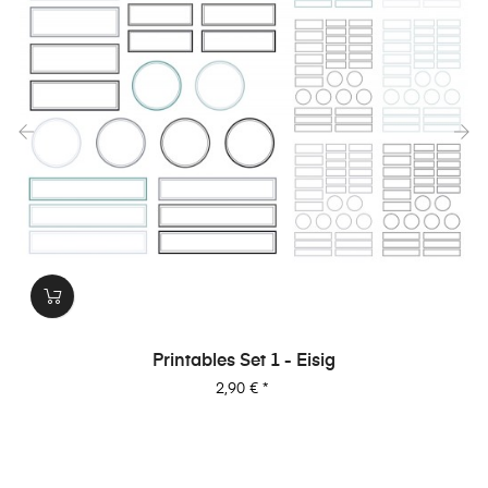
‹
›
Printables Set 1 - Eisig
Preis
2,90 €
*