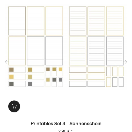
‹
›
Printables Set 3 - Sonnenschein
Preis
2,90 €
*