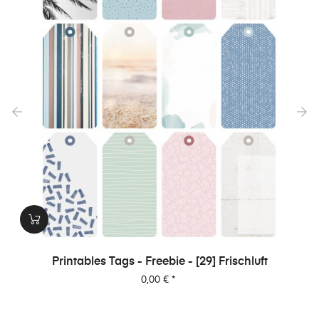
‹
›
Printables Tags - Freebie - [29] Frischluft
Preis
0,00 €
*